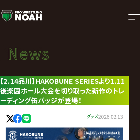
ニ
ュ
ー
News
News
ス
ニュース
|
【2.14品川】HAKOBUNE SERIESより1.11
後楽園ホール大会を切り取った新作のトレ
プ
ーディング缶バッジが登場！
ロ
グッズ
2026.02.13
レ