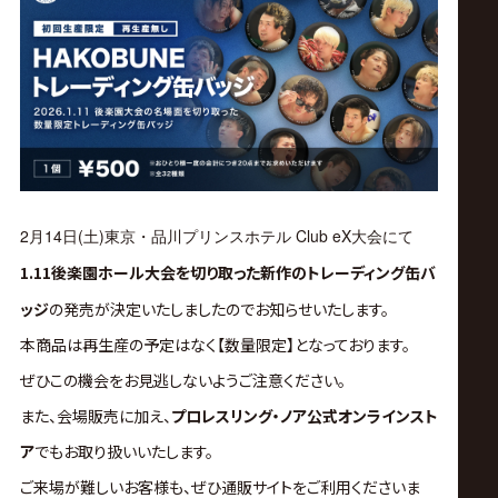
ス
リ
ン
グ・
2月14日(土)
東京・品川プリンスホテル Club eX大会にて
ノ
1.11後楽園ホール大会を切り取った新作のトレーディング缶バ
ア
ッジ
の発売が決定いたしましたのでお知らせいたします。
本商品は再生産の予定はなく【数量限定】となっております。
公
ぜひこの機会をお見逃しないようご注意ください。
また、会場販売に加え、
プロレスリング・ノア公式オンラインスト
式
ア
でもお取り扱いいたします。
ご来場が難しいお客様も、ぜひ通販サイトをご利用くださいま