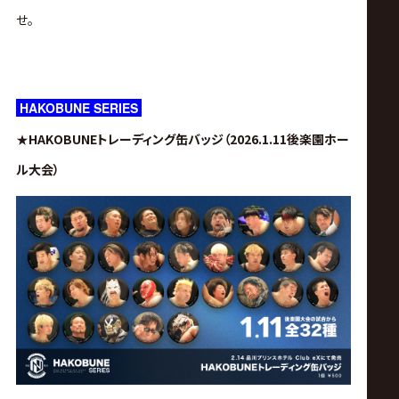
サ
せ。
イ
ト
HAKOBUNE SERIES
★
HAKOBUNEトレーディング缶バッジ（2026.1.11後楽園ホー
ル大会）