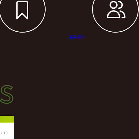
選手紹介
s
s
ース
2.13