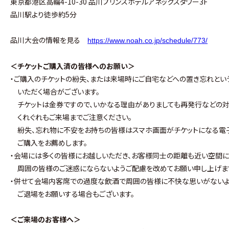
東京都港区高輪4-10-30 品川プリンスホテルアネックスタワー3F
品川駅より徒歩約5分
品川大会の情報を見る
https://www.noah.co.jp/schedule/773/
＜チケットご購入済の皆様へのお願い＞
・ご購入のチケットの紛失、または来場時にご自宅などへの置き忘れとい
いただく場合がございます。
チケットは金券ですので、いかなる理由がありましても再発行などの対
くれぐれもご来場までご注意ください。
紛失、忘れ物に不安をお持ちの皆様はスマホ画面がチケットになる電子
ご購入をお薦めします。
・会場には多くの皆様にお越しいただき、お客様同士の距離も近い空間に
周囲の皆様のご迷惑にならないようご配慮を改めてお願い申し上げま
・併せて会場内客席での過度な飲酒で周囲の皆様に不快な思いがないよ
ご退場をお願いする場合もございます。
＜ご来場のお客様へ＞