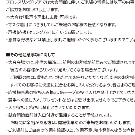
プロレスリング・ノアでは大会開催に伴い、ご来場の皆様には以下の内容
ご協力をお願い申し上げます。
本大会は｢歓声や声出し応援｣可能です。
・マスク着用につきましてはご来場のお客様の任意となります。
・声援(応援)はリング方向に向いてお願いします。
・悪質な野次などは禁止します。ご退場いただく事もございますのでご了
■その他注意事項に関して
・大会会場では、座席の構造上、前列のお客様が前屈みでご観戦されます
後方のお客様からリングが見えづらくなる場合がございます。
ご観戦の際は、背もたれにもたれてお座りいただくなど、周囲のお客様
すべてのお客様に快適に試合をお楽しみいただけるよう、皆さまのご理
・応援横断幕の持ち込み掲示、紙テープの投げ入れを禁止とさせていただ
・選手への差し入れ、プレゼントなどはお受け出来ませんのでご了承くだ
・入り待ち、出待ちは禁止とさせていただきます。
・試合開始直前は入口付近が混雑することが予想されます。
お時間に余裕がある方は、開場後早めのご来場をお願いいたします。
・ご来場前にご自身の体調を確認の上、体調不良、咳や発熱のような症