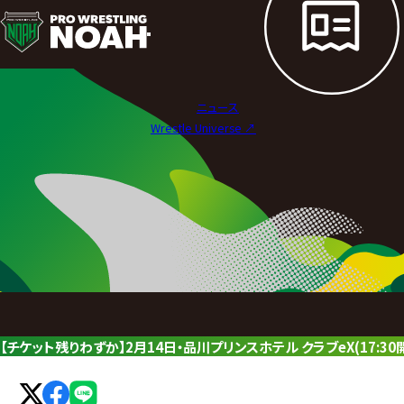
ニ
ュ
ー
ニュース
ス
Wrestle Universe ↗︎
|
プ
ロ
レ
ス
リ
【チケット残りわずか】2月14日・品川プリンスホテル クラブeX(17:3
ン