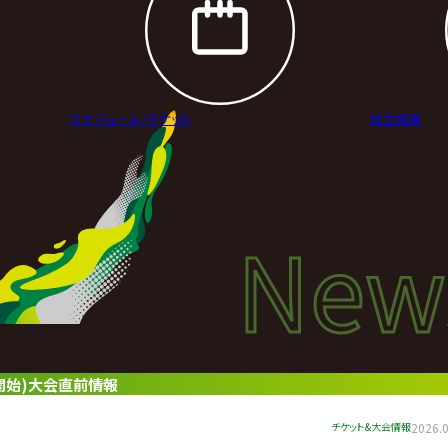
スケジュール/
チケット
試合結果
New
New
ニュ
0開始)大会直前情報
チケット&大会情報
2026.0