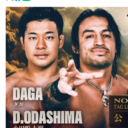
グ・
ノ
ア
公
式
サ
イ
ト