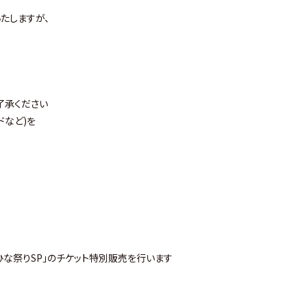
たしますが、
了承ください
ドなど)を
す
in ひな祭りSP」のチケット特別販売を行います