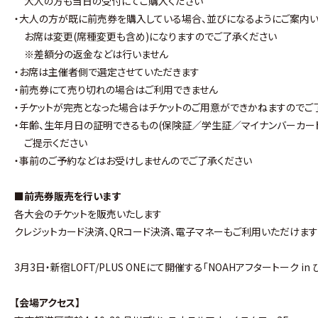
大人の方も当日の受付にてご購入ください
・大人の方が既に前売券を購入している場合、並びになるようにご案内い
お席は変更(席種変更も含め)になりますのでご了承ください
※差額分の返金などは行いません
・お席は主催者側で選定させていただきます
・前売券にて売り切れの場合はご利用できません
・チケットが完売となった場合はチケットのご用意ができかねますのでご
・年齢、生年月日の証明できるもの(保険証／学生証／マイナンバーカー
ご提示ください
・事前のご予約などはお受けしませんのでご了承ください
■前売券販売を行います
各大会のチケットを販売いたします
クレジットカード決済、QRコード決済、電子マネーもご利用いただけま
3月3日・新宿LOFT/PLUS ONEにて開催する「NOAHアフタートーク 
【会場アクセス】