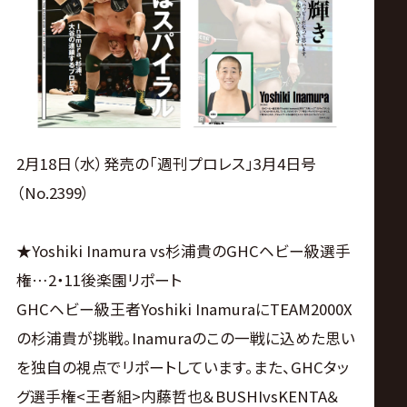
ス
リ
ン
グ・
2月18日（水）発売の「週刊プロレス」3月4日号
（No.2399）
ノ
★Yoshiki Inamura vs杉浦貴のGHCヘビー級選手
ア
権…2・11後楽園リポート
公
GHCヘビー級王者Yoshiki InamuraにTEAM2000X
の杉浦貴が挑戦。Inamuraのこの一戦に込めた思い
式
を独自の視点でリポートしています。また、GHCタッ
グ選手権<王者組>内藤哲也＆BUSHIvsKENTA＆