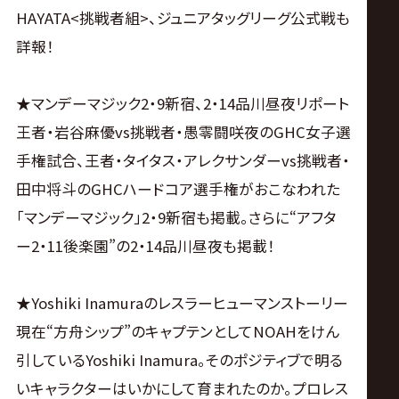
サ
HAYATA<挑戦者組>、ジュニアタッグリーグ公式戦も
イ
詳報！
ト
★マンデーマジック2・9新宿、2・14品川昼夜リポート
王者・岩谷麻優vs挑戦者・愚零闘咲夜のGHC女子選
手権試合、王者・タイタス・アレクサンダーvs挑戦者・
田中将斗のGHCハードコア選手権がおこなわれた
「マンデーマジック」2・9新宿も掲載。さらに“アフタ
ー2・11後楽園”の2・14品川昼夜も掲載！
★Yoshiki Inamuraのレスラーヒューマンストーリー
現在“方舟シップ”のキャプテンとしてNOAHをけん
引しているYoshiki Inamura。そのポジティブで明る
いキャラクターはいかにして育まれたのか。プロレス