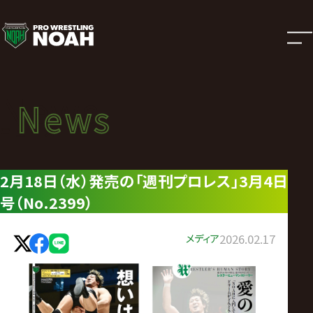
ニ
ュ
ー
News
News
ス
ニュース
|
2月18日（水）発売の「週刊プロレス」3月4日
号（No.2399）
プ
ロ
メディア
2026.02.17
レ