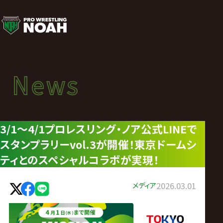
ニ
ュ
ー
News
News
ス
ニュース
|
3/1～4/1プロレスリング・ノア公式LINEで
スタンプラリーvol.3が開催！東京ドームシ
プ
ティとのスペシャルコラボが実現！
ロ
メディア
2026.03.01
レ