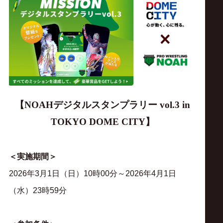
ス
リ
ン
グ・
【
NOAH
デジタルスタンプラリー
vol.3 in
ノ
TOKYO DOME CITY
】
ア
＜実施期間＞
公
2026年3月1日（日）10時00分～2026年4月1日
（水）23時59分
式