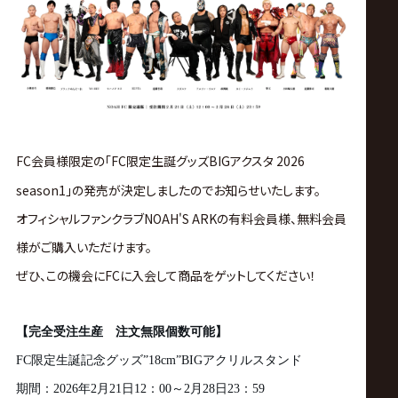
ス
リ
ン
グ・
FC会員様限定の「FC限定生誕グッズBIGアクスタ 2026
season1」の発売が決定しましたのでお知らせいたします。
ノ
オフィシャルファンクラブNOAH'S ARKの有料会員様、無料会員
ア
様がご購入いただけます。
ぜひ、この機会にFCに入会して商品をゲットしてください！
公
【完全受注生産 注文無限個数可能】
式
FC
限定生誕記念グッズ
”18cm”BIG
アクリルスタンド
期間：
2026
年
2
月
21
日
12
：
00
～
2
月
28
日
23
：
59