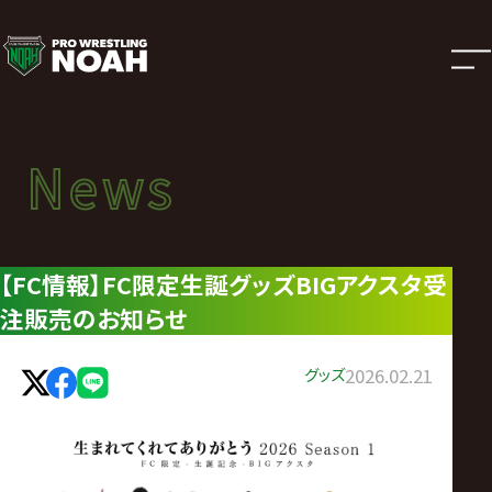
ニ
ュ
ー
News
News
ス
ニュース
|
【FC情報】FC限定生誕グッズBIGアクスタ受
注販売のお知らせ
プ
ロ
グッズ
2026.02.21
レ