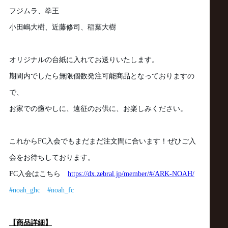
フジムラ、拳王
小田嶋大樹、近藤修司、稲葉大樹
オリジナルの台紙に入れてお送りいたします。
期間内でしたら無限個数発注可能商品となっておりますの
で、
お家での癒やしに、遠征のお供に、お楽しみください。
これから
FC
入会でもまだまだ注文間に合います！ぜひご入
会をお待ちしております。
FC
入会はこちら
https://dx.zebral.jp/member/#/ARK-NOAH/
#noah_ghc
#noah_fc
【商品詳細】