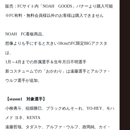
サ
販売：
FC
サイト内「
NOAH
GOODS
」バナーより購入可能
イ
※
FC
有料・無料会員様以外のお客様は購入できません
ト
NOAH
FC
看板商品、
想像よりも手にすると大きい
18cm
の
FC
限定
BIG
アクスタ
は、
1
月～
4
月までの所属選手＆生年月日不明選手
新コスチュームでの「おかわり」は遠藤選手とアルファ・
ウルフ選手が追加。
【
season1
対象選手】
小柳勇斗、稲畑勝巳、ブラックめんそ～れ、
YO-HEY
、モハ
メド ヨネ、
KENTA
遠藤哲哉、タダスケ、アルファ・ウルフ、政岡純、カイ・