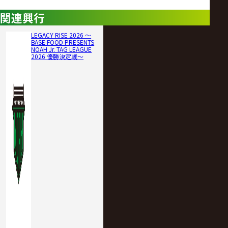
関連興行
LEGACY RISE 2026 ～
BASE FOOD PRESENTS
NOAH Jr. TAG LEAGUE
2026 優勝決定戦～