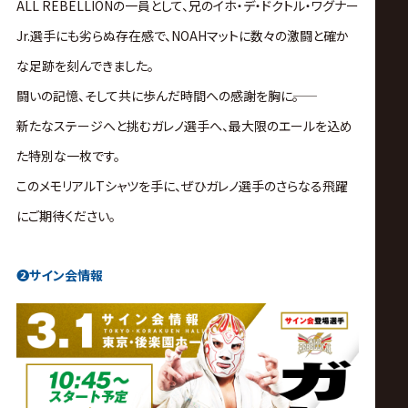
ALL REBELLIONの一員として、兄のイホ・デ・ドクトル・ワグナー
Jr.選手にも劣らぬ存在感で、NOAHマットに数々の激闘と確か
な足跡を刻んできました。
闘いの記憶、そして共に歩んだ時間への感謝を胸に――。
新たなステージへと挑むガレノ選手へ、最大限のエールを込め
た特別な一枚です。
このメモリアルTシャツを手に、ぜひガレノ選手のさらなる飛躍
にご期待ください。
❷
サイン会情報