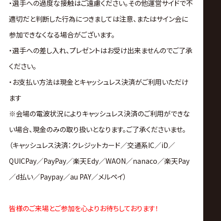
・選手への過度な接触はご遠慮ください。その他運営サイドで不
適切だと判断した行為につきましては注意、またはサイン会に
参加できなくなる場合がございます。
・選手への差し入れ、プレゼントはお受け出来ませんのでご了承
ください。
・お支払い方法は現金とキャッシュレス決済がご利用いただけ
ます
※会場の電波状況によりキャッシュレス決済のご利用ができな
い場合、現金のみの取り扱いとなります。ご了承くださいませ。
（キャッシュレス決済：クレジットカード／交通系IC／iD／
QUICPay／PayPay／楽天Edy／WAON／nanaco／楽天Pay
／d払い／Paypay／au PAY／メルペイ）
皆様のご来場とご参加を心よりお待ちしております！