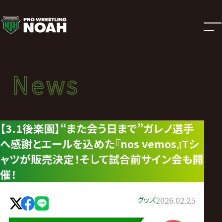
ニ
ュ
ー
News
News
ス
ニュース
|
【3.1後楽園】“また会う日まで”ガレノ選手
へ感謝とエールを込めた『nos vemos』Tシ
プ
ャツが販売決定！そして試合前サイン会も開
ロ
催！
レ
グッズ
2026.02.25