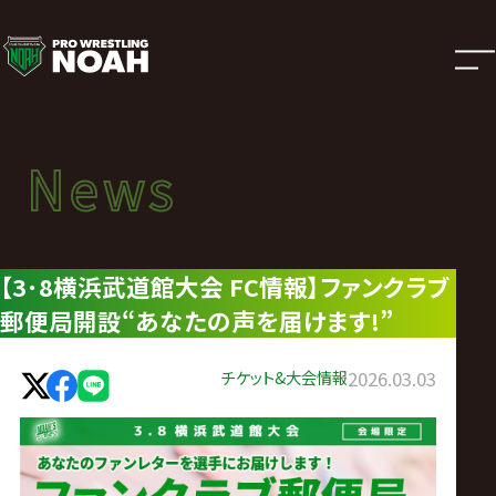
ニ
ュ
ー
News
News
ス
ニュース
|
【3･8横浜武道館大会 FC情報】ファンクラブ
郵便局開設“あなたの声を届けます!”
プ
ロ
チケット&大会情報
2026.03.03
レ