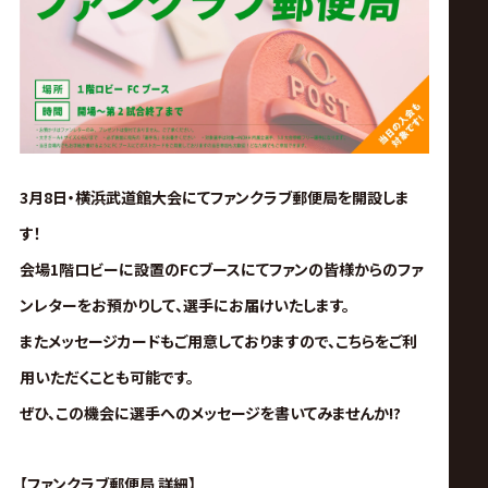
ス
リ
ン
グ・
3月8日・横浜武道館大会にてファンクラブ郵便局を開設しま
す！
ノ
会場1階ロビーに設置のFCブースにてファンの皆様からのファ
ア
ンレターをお預かりして、選手にお届けいたします。
またメッセージカードもご用意しておりますので、こちらをご利
公
用いただくことも可能です。
ぜひ、この機会に選手へのメッセージを書いてみませんか!?
式
【ファンクラブ郵便局 詳細】