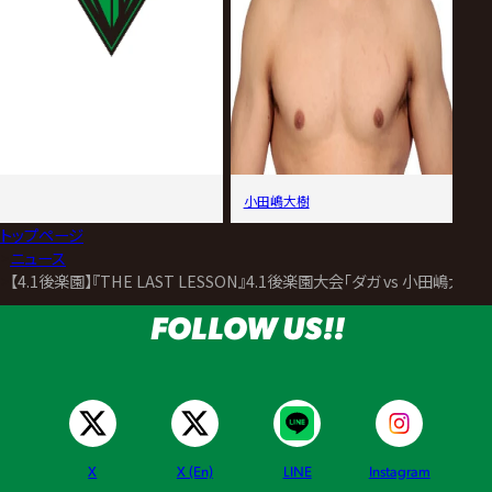
小田嶋大樹
トップページ
>
ニュース
>
【4.1後楽園】『THE LAST LESSON』4.1後楽園大会「ダガ vs 小田
FOLLOW US!!
X
X (En)
LINE
Instagram