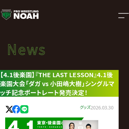
ニ
ュ
ー
News
News
ス
ニュース
|
【4.1後楽園】『THE LAST LESSON』4.1後
楽園大会「ダガ vs 小田嶋大樹」シングルマ
プ
ッチ記念ポートレート発売決定！
ロ
グッズ
2026.03.30
レ