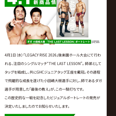
ス
リ
ン
グ・
4月1日（水）「LEGACY RISE 2026」後楽園ホール大会にて行わ
ノ
れる、注目のシングルマッチ“THE LAST LESSON”。 師弟として
ア
タッグを結成し、共にGHCジュニアタッグ王座を戴冠。その過程
で飛躍的な成長を遂げた小田嶋大樹選手に対し、師であるダガ
公
選手が用意した「最後の教え」が、この一騎打ちです。
この歴史的な一戦を記念したビジュアルポートレートの発売が
式
決定いたしましたのでお知らせいたします。