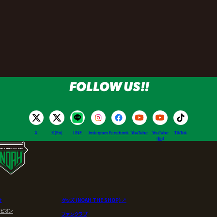
FOLLOW US!!
X
X (En)
LINE
Instagram
Facebook
YouTube
YouTube
TikTok
(En)
介
グッズ (NOAH THE SHOP) ↗︎
ンピオン
ファンクラブ