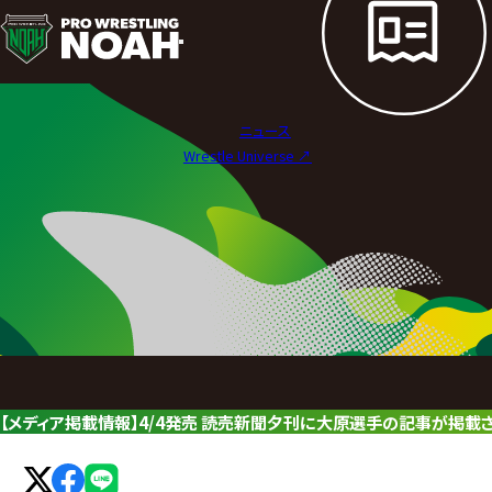
ニ
ュ
ー
ニュース
ス
Wrestle Universe ↗︎
|
プ
ロ
レ
ス
リ
【メディア掲載情報】4/4発売 読売新聞夕刊に大原選手の記事が掲載
ン