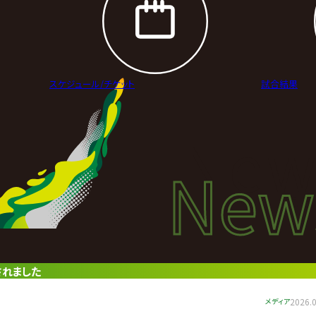
スケジュール/
チケット
試合結果
New
New
ニュ
されました
メディア
2026.0