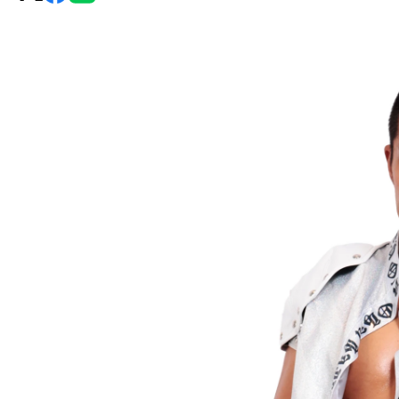
グ・
ノ
ア
公
式
サ
イ
ト