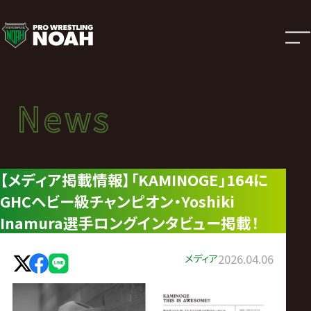
ニ
ュ
ー
News
News
ス
ニュース
|
【メディア掲載情報】「KAMINOGE」164に
GHCヘビー級チャンピオン・Yoshiki
プ
Inamura選手ロングインタビュー掲載！
ロ
メディア
2026.04.06
レ