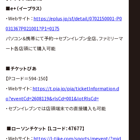
■e+（イープラス）
・Webサイト ：
https://eplus.jp/sf/detail/0702150001-P0
031367P021001?P1=0175
パソコン＆携帯にて予約→セブンイレブン全店、ファミリーマ
ート各店頭にて購入可能
■チケットぴあ
【Pコード＝594-150】
・Webサイト：
https://t.pia.jp/pia/ticketInformation.d
o?eventCd=2608119&rlsCd=001&lotRlsCd=
・セブンイレブンでは店頭端末での直接購入も可能
■ローソンチケット 【Lコード：47677】
・Webサイト ：
https://l-tike.com/sports/mevent/?mid