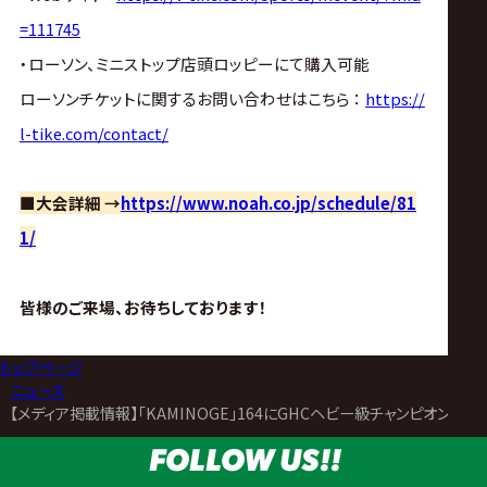
=111745
・ローソン、ミニストップ店頭ロッピーにて購入可能
ローソンチケットに関するお問い合わせはこちら ：
https://
l-tike.com/contact/
■大会詳細 →
https://www.noah.co.jp/schedule/81
1/
皆様のご来場、お待ちしております！
トップページ
>
ニュース
>
【メディア掲載情報】「KAMINOGE」164にGHCヘビー級チャンピオン・Yosh
FOLLOW US!!