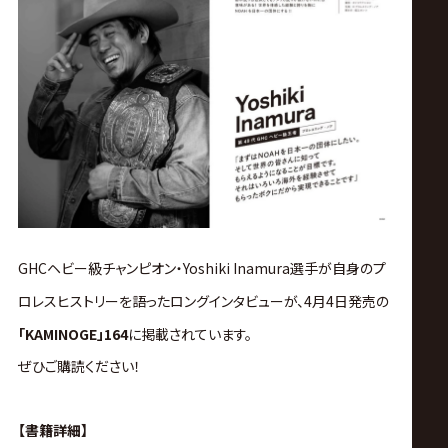
ス
リ
ン
グ・
ノ
GHCヘビー級チャンピオン・Yoshiki Inamura選手が自身のプ
ア
ロレスヒストリーを語ったロングインタビューが、4
月4日発売の
公
「KAMINOGE」164
に掲載されています。
ぜひご購読ください！
式
【書籍詳細】