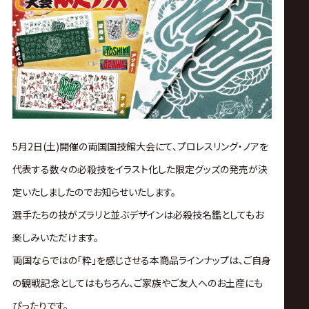
ス
リ
ン
グ・
5月2日(土)開催の両国国技館大会にて、プロレスリング・ノアを
ノ
代表する数々の必殺技をイラスト化した限定グッズの発売が決
ア
定いたしましたのでお知らせいたします。
選手たちの技がズラリと並ぶデザインは必殺技名鑑としてもお
公
楽しみいただけます。
両国ならではの「粋」を感じさせる本商品ラインナップは、ご自身
式
の観戦記念としてはもちろん、ご家族やご友人へのお土産にも
ぴったりです。