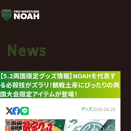
ニ
ュ
ー
News
News
ス
ニュース
|
【5.2両国限定グッズ情報】NOAHを代表す
る必殺技がズラリ！観戦土産にぴったりの両
プ
国大会限定アイテムが登場！
ロ
グッズ
2026.04.26
レ