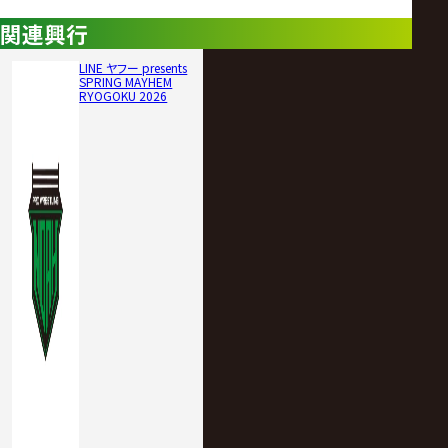
関連興行
LINE ヤフー presents
SPRING MAYHEM
RYOGOKU 2026