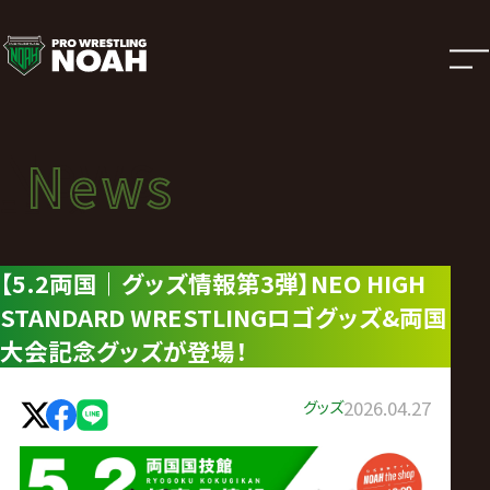
ニ
ュ
ー
News
News
ス
ニュース
|
【5.2両国｜グッズ情報第3弾】NEO HIGH
STANDARD WRESTLINGロゴグッズ&両国
プ
大会記念グッズが登場！
ロ
グッズ
2026.04.27
レ