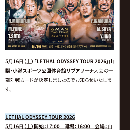
ス
リ
ン
グ・
5月16日（土）「
LETHAL ODYSSEY TOUR 2026
」
山
ノ
梨・小瀬スポーツ公園体育館サブアリーナ
大会の一
部対戦カードが決定しましたのでお知らせいたしま
ア
す。
公
式
LETHAL ODYSSEY TOUR 2026
5月16日（土）開始：17:00 開場：16:00 会場：山