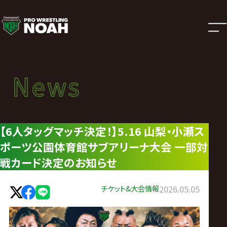
ニ
ュ
ー
News
News
ス
ニュース
|
【6人タッグマッチ決定！】5.16 山梨・小瀬ス
ポーツ公園体育館サブアリーナ大会 一部対
プ
戦カード決定のお知らせ
ロ
チケット&大会情報
2026.05.05
レ