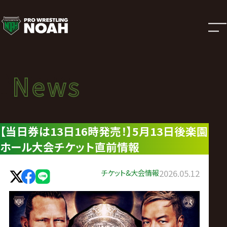
ニ
ュ
ー
News
News
ス
ニュース
|
【当日券は13日16時発売！】5月13日後楽園
ホール大会チケット直前情報
プ
ロ
チケット&大会情報
2026.05.12
レ