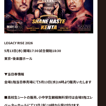
ス
リ
ン
グ・
LEGACY RISE 2026
5月13日(水) 開場17:30 試合開始18:30
ノ
東京・後楽園ホール
ア
▼当日券情報
公
会場1階当日券売場にて5月13日(水)16時より販売いたします
式
■高校生シートの販売、小中学生観戦無料受付は会場5階エレ
ベーターホールにて13日（水
）16時から受け付けます。