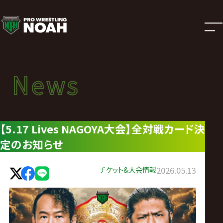
ニ
ュ
ー
News
News
ス
ニュース
|
【5.17 Lives NAGOYA大会】全対戦カード決
定のお知らせ
プ
ロ
チケット&大会情報
2026.05.13
レ