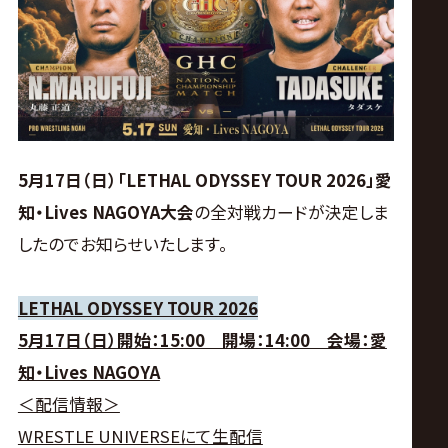
ス
リ
ン
グ・
5月17日（日）「LETHAL ODYSSEY TOUR 2026」
愛
知・Lives NAGOYA
大会
の全対戦カードが決定しま
ノ
したのでお知らせいたします。
ア
LETHAL ODYSSEY TOUR 2026
公
5月17日（日）開始：15:00 開場：14:00 会場：愛
知・Lives NAGOYA
式
＜配信情報＞
WRESTLE UNIVERSEにて生配信