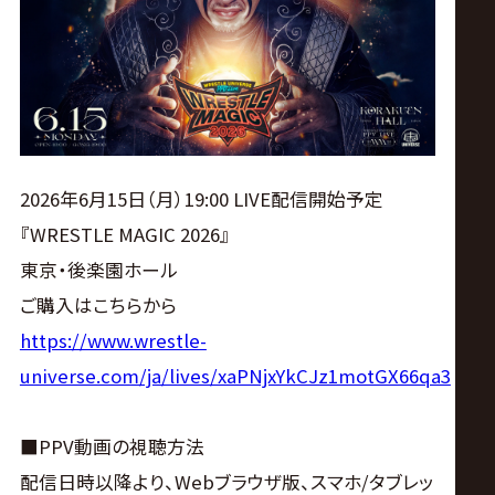
ス
リ
ン
グ・
2026年6月15日（月）19:00 LIVE配信開始予定
『WRESTLE MAGIC 2026』
ノ
東京・後楽園ホール
ご購入はこちらから
ア
https://www.wrestle-
公
universe.com/ja/lives/xaPNjxYkCJz1motGX66qa3
式
■PPV動画の視聴方法
配信日時以降より、Webブラウザ版、スマホ/タブレッ