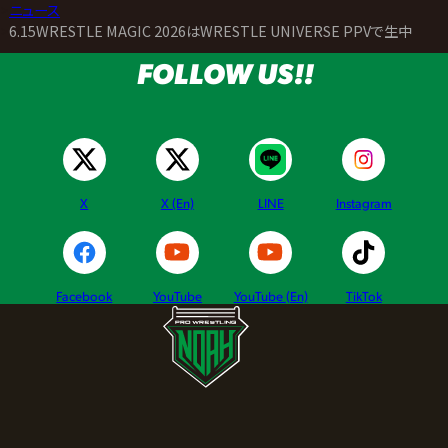
>
ニュース
>
6.15WRESTLE MAGIC 2026はWRESTLE UNIVERSE PPVで生中継！
FOLLOW US!!
X
X (En)
LINE
Instagram
Facebook
YouTube
YouTube (En)
TikTok