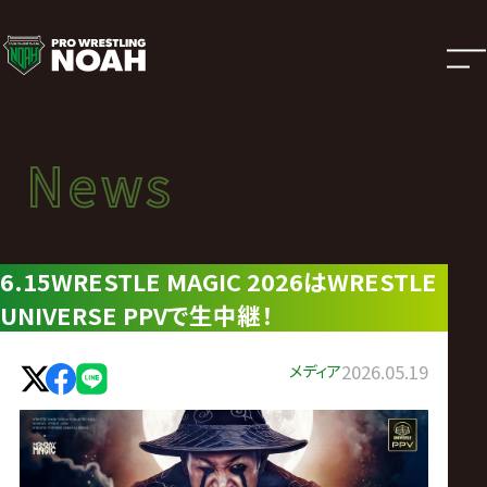
ニ
ュ
ー
News
News
ス
ニュース
|
6.15WRESTLE MAGIC 2026はWRESTLE
UNIVERSE PPVで生中継！
プ
ロ
メディア
2026.05.19
レ