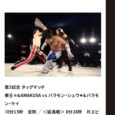
第3試合 タッグマッチ
拳王⚪︎＆AMAKUSA ｖs バラモン・シュウ⚫︎＆バラモ
ン・ケイ
（0分15秒 反則 ／ ＜延長戦＞ 8分28秒 片エビ