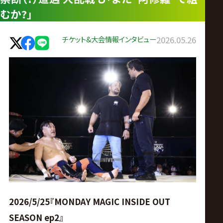
ス
むか?」
リ
チケット&大会情報
インタビュー
2026.05.26
ン
グ・
ノ
ア
公
式
2026/5/25『MONDAY MAGIC INSIDE OUT
SEASON ep2』