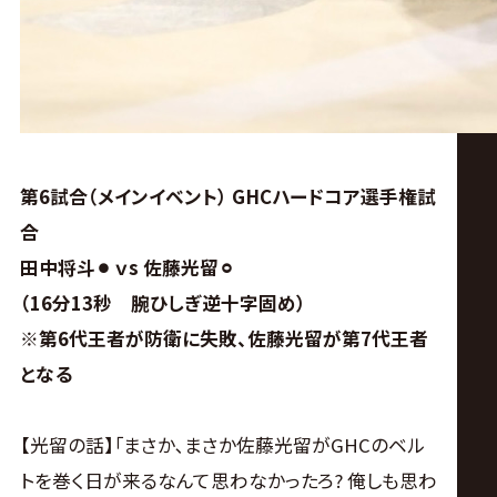
第6試合（メインイベント） GHCハードコア選手権試
合
田中将斗⚫︎ ｖs 佐藤光留⚪︎
（16分13秒
腕ひしぎ逆十字固め）
※第6代王者が防衛に失敗、佐藤光留が第7代王者
となる
【光留の話】｢まさか､まさか佐藤光留がGHCのベル
トを巻く日が来るなんて思わなかったろ? 俺しも思わ