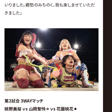
いりました｡郷愁のみちのく､我も楽しませていただ
きました｣
第2試合 3WAYマッチ
桃野美桜 ｖs 山岡聖怜⚪︎ ｖs 花園桃花⚫︎