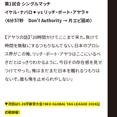
第1試合 シングルマッチ
イケル・ナバロ⚫︎ ｖs リッチ・ポート・アヤラ⚪︎
（6分57秒 Don't Authority → 片エビ固め）
【アヤラの話】｢20時間かけてここまで来た｡負けて
時間を無駄にするつもりなんてない｡日本のプロレ
ス界がこの俺､リッチ･ポート･アヤラはここにいるべ
きだとはっきりわかるように､今日その存在感を見せ
つけてやった｡俺はまだまだ日本を離れるつもりは
ないぞ｡誰も俺を止められやしない｣
▼次回は5.26宇都宮大会！NEO GLOBAL TAG LEAGUE 2026公
式戦開催！