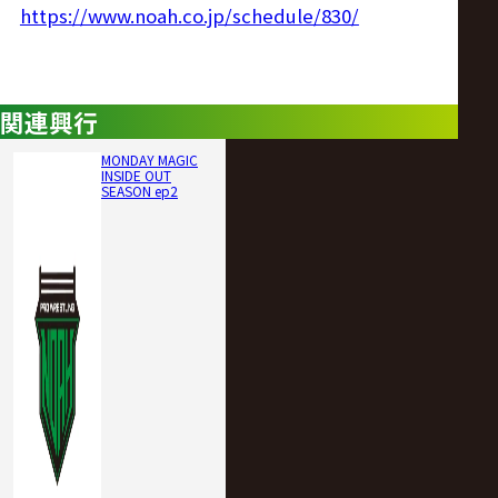
https://www.noah.co.jp/schedule/830/
関連興行
MONDAY MAGIC
INSIDE OUT
SEASON ep2