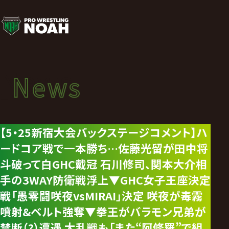
ニ
ュ
ー
News
News
ス
ニュース
|
【5・25新宿大会バックステージコメント】ハ
ードコア戦で一本勝ち…佐藤光留が田中将
プ
斗破って白GHC戴冠 石川修司、関本大介相
ロ
手の3WAY防衛戦浮上▼GHC女子王座決定
戦「愚零闘咲夜vsMIRAI」決定 咲夜が毒霧
レ
噴射&ベルト強奪▼拳王がバラモン兄弟が
禁断（?）遭遇 大乱戦も「また“阿修羅”で組