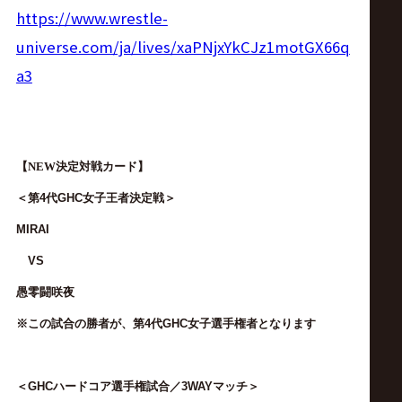
サ
https://www.wrestle-
イ
universe.com/ja/lives/xaPNjxYkCJz1motGX66q
a3
ト
【
NEW
決定対戦カード】
＜
第4代GHC女子王者決定戦
＞
MIRAI
VS
愚零闘咲夜
※この試合の勝者が、第4代GHC女子選手権者となります
＜GHCハードコア選手権試合／3WAYマッチ＞