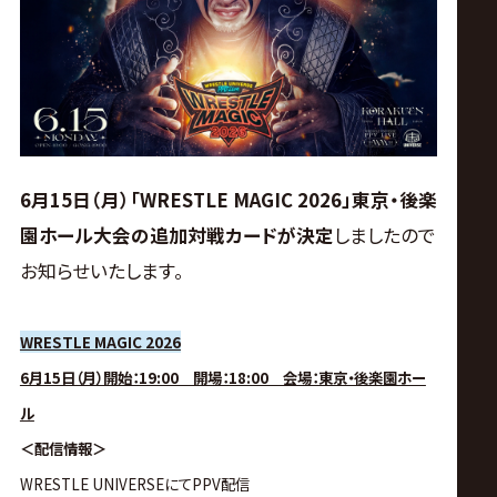
ス
リ
ン
グ・
6月15日（月）「WRESTLE MAGIC 2026」東京・後楽
園ホール大会の追加対戦カードが決定
しましたので
ノ
お知らせいたします。
ア
WRESTLE MAGIC 2026
公
6月15日（月）開始：19:00 開場：18:00 会場：東京・後楽園ホー
ル
式
＜配信情報＞
WRESTLE UNIVERSEにてPPV配信