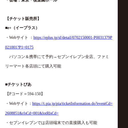
・会場：
東京・後楽園ホール
【
チケット販売所】
（イープラス）
■
e+
・
サイト
：
Web
https://eplus.jp/sf/detail/0702150001-P0031379P
021001?P1=0175
パソコン＆携帯にて予約
セブンイレブン全店、ファミ
→
リーマート各店頭にて購入可能
チケットぴあ
■
【
コード＝
】
P
594-150
・
サイト：
Web
https://t.pia.jp/pia/ticketInformation.do?eventCd=
2608851&rlsCd=001&lotRlsCd=
・セブンイレブンでは店頭端末での直接購入も可能