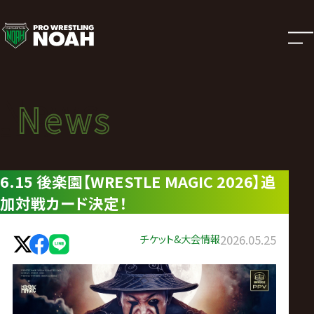
ニ
ュ
ー
News
News
ス
ニュース
|
6.15 後楽園【WRESTLE MAGIC 2026】追
加対戦カード決定！
プ
ロ
チケット&大会情報
2026.05.25
レ