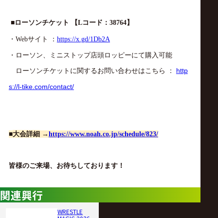
ローソンチケット
【
コード：
】
■
L
38764
・
サイト
：
Web
https://x.gd/1Db2A
・ローソン、ミニストップ店頭ロッピーにて購入可能
ローソンチケットに関するお問い合わせはこちら
：
http
s://l-tike.com/contact/
大会詳細
■
→
https://www.noah.co.jp/schedule/823/
皆様のご来場、お待ちしております！
関連興行
WRESTLE