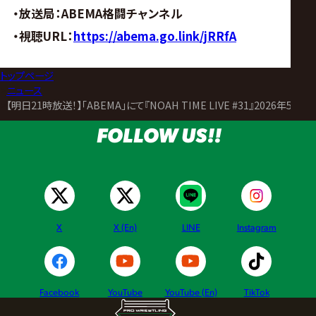
サ
・放送局：ABEMA格闘チャンネル
イ
・視聴URL：
https://abema.go.link/jRRfA
ト
トップページ
>
ニュース
>
【明日21時放送！】「ABEMA」にて『NOAH TIME LIVE #31』2026年5月
FOLLOW US!!
X
X (En)
LINE
Instagram
Facebook
YouTube
YouTube (En)
TikTok