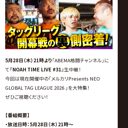
ス
リ
ン
グ・
5月28日（木）21時より
「ABEMA格闘チャンネル」に
ノ
て
『NOAH TIME LIVE #31』
生中継！
今回は現在開催中の「メルカリPresents NEO
ア
GLOBAL TAG LEAGUE 2026 」を大特集！
公
ぜひご視聴ください！
式
【番組概要】
・放送日時：5月28日（木）21時～