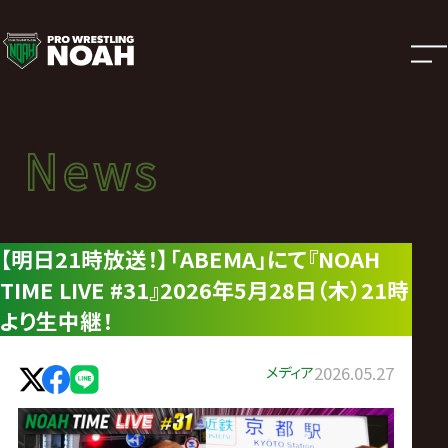
ニ
ュ
ー
News
News
ス
ニュース
|
【明日21時放送！】「ABEMA」にて『NOAH
TIME LIVE #31』2026年5月28日（木）21時
プ
より生中継！
ロ
メディア
2026.05.27
レ