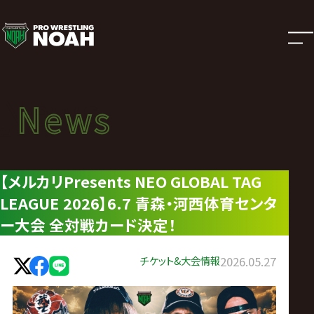
ニ
ュ
ー
News
News
ス
ニュース
|
【メルカリPresents NEO GLOBAL TAG
LEAGUE 2026】6.7 青森・河西体育センタ
プ
ー大会 全対戦カード決定！
ロ
チケット&大会情報
2026.05.27
レ