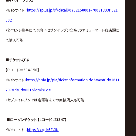
・Webサイト ：
https://eplus.jp/sf/detail/0702150001-P0031393P021
002
パソコン＆携帯にて予約→セブンイレブン全店、ファミリーマート各店頭に
て購入可能
■チケットぴあ
【Pコード＝594-150】
・Webサイト：
https://t.pia.jp/pia/ticketInformation.do?eventCd=2611
707&rlsCd=001&lotRlsCd=
・セブンイレブンでは店頭端末での直接購入も可能
■ローソンチケット 【Lコード：23347】
・Webサイト ：
https://x.gd/69VJN