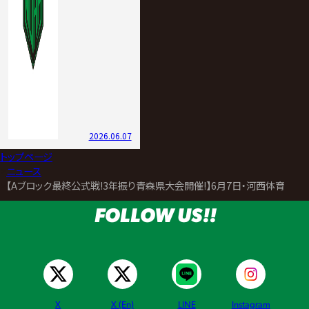
2026.06.07
トップページ
>
ニュース
>
【Aブロック最終公式戦!3年振り青森県大会開催!】6月7日・河西体育セ
FOLLOW US!!
X
X (En)
LINE
Instagram