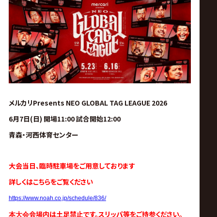
ス
リ
ン
グ・
メルカリPresents NEO GLOBAL TAG LEAGUE 2026
ノ
6月7日(日) 開場11:00 試合開始12:00
ア
青森・河西体育センター
公
大会当日、臨時駐車場をご用意しております
詳しくはこちらをご覧ください
式
https://www.noah.co.jp/schedule/836/
会場内は土足禁止です。スリッパ等をご持参ください。
本大会