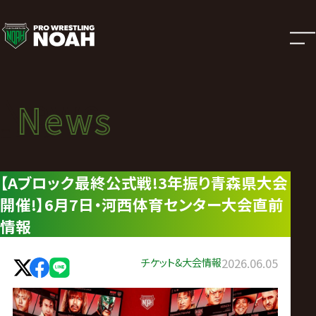
ニ
ュ
ー
News
News
ス
ニュース
|
【Aブロック最終公式戦!3年振り青森県大会
開催!】6月7日・河西体育センター大会直前
プ
情報
ロ
チケット&大会情報
2026.06.05
レ