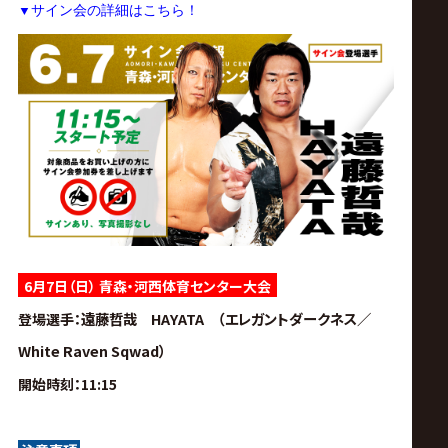
サ
▼
サイン会の詳細はこちら！
イ
ト
6月7日（日） 青森・河西体育センター大会
遠藤哲哉 HAYATA （エレガントダークネス／
登場選手
：
White Raven Sqwad）
開始時刻
：11:15