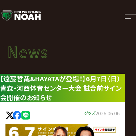
ニ
ュ
ー
News
News
ス
ニュース
|
【遠藤哲哉&HAYATAが登場！】6月7日（日）
青森・河西体育センター大会 試合前サイン
プ
会開催のお知らせ
ロ
グッズ
2026.06.06
レ