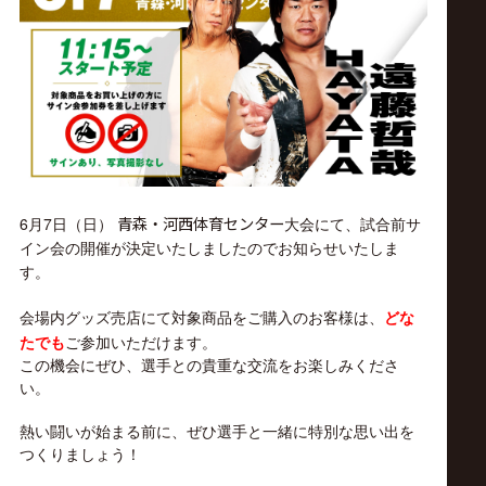
ス
リ
ン
グ・
青森・河西体育センター
6月7日（日）
大会にて、試合前サ
ノ
イン会の開催が決定いたしましたのでお知らせいたしま
す。
ア
会場内グッズ売店にて対象商品をご購入のお客様は、
どな
たでも
ご参加いただけます。
公
この機会にぜひ、選手との貴重な交流をお楽しみくださ
い。
式
熱い闘いが始まる前に、ぜひ選手と一緒に特別な思い出を
つくりましょう！