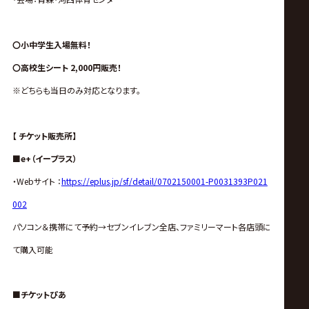
〇小中学生入場無料！
〇高校生シート 2,000円販売！
※どちらも当日のみ対応となります。
【 チケット販売所】
■e+（イープラス）
・Webサイト ：
https://eplus.jp/sf/detail/0702150001-P0031393P021
002
パソコン＆携帯にて予約→セブンイレブン全店、ファミリーマート各店頭に
て購入可能
■チケットぴあ