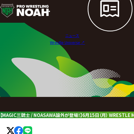
ニ
ュ
ー
ニュース
ス
Wrestle Universe ↗︎
|
プ
ロ
レ
ス
リ
【MAGIC三銃士 / NOASAWA論外が登場！】6月15日（月） WREST
ン