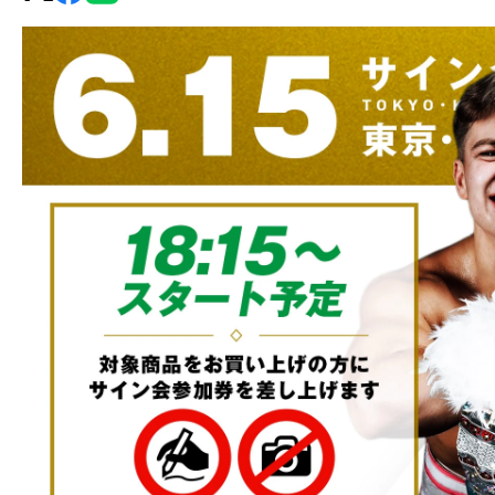
グ・
ノ
ア
公
式
サ
イ
ト