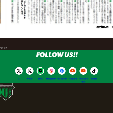
ク結末！
FOLLOW US!!
X
X (En)
LINE
Instagram
Facebook
YouTube
YouTube
TikTok
(En)