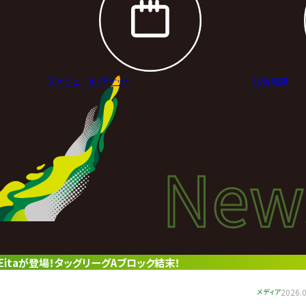
スケジュール/
チケット
試合結果
New
New
ニュ
itaが登場！タッグリーグAブロック結末！
メディア
2026.0