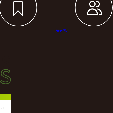
選手紹介
s
s
ース
6.10