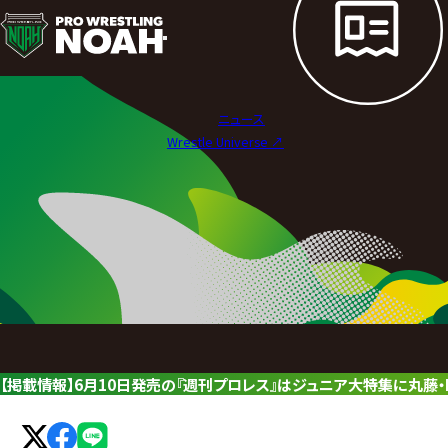
ニ
ュ
ー
ニュース
ス
Wrestle Universe ↗︎
|
プ
ロ
レ
ス
リ
【掲載情報】6月10日発売の『週刊プロレス』はジュニア大特集に丸藤・E
ン