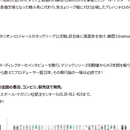
た。負傷欠場となった晴斗希に代わり、急きょリーグ戦に代打出場したアレハンドロの
ra＆スタリオン・ロジャースのタッグリーグ公式戦。試合後に風雲急を告げ、藤田とInamu
アシスタント・ディレクターのインタビューを敢行。マジックシリーズ初開催からの3年間を振
から数えてプロデューサー歴22年、その興行論の一端は必読です！
）より全国の書店、コンビニ、駅売店で発売。
ル・マガジン社受注センター℡0120-911-410まで。
中！