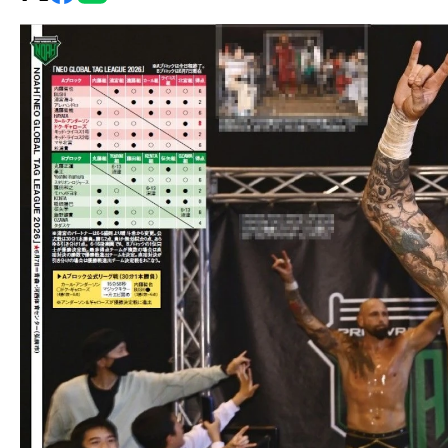
グ・
ノ
ア
公
式
サ
イ
ト