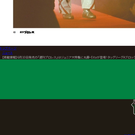
トップページ
>
ニュース
>
【掲載情報】6月10日発売の『週刊プロレス』はジュニア大特集に丸藤・Eitaが登場！タッグリーグAブロッ