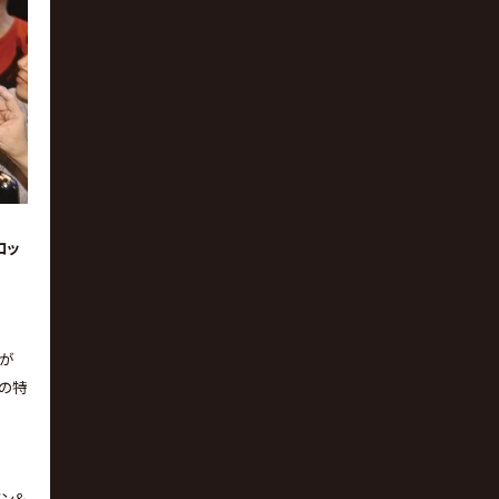
ロッ
藤が
見の特
ソン＆