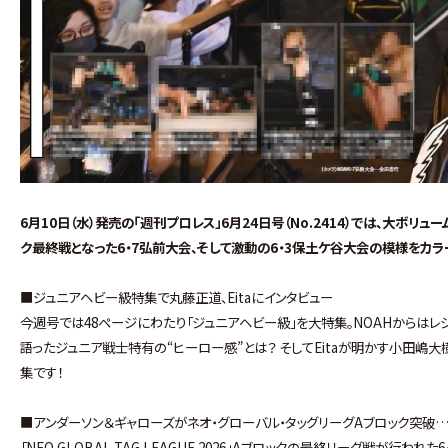
6月10日（水）発売の「週刊プロレス」6月24日号（No.2414）では、大ボリューム
ク最終戦となった6・7弘前大会、そして激動の6・3保土ケ谷大会の模様をカラ
■ジュニアヘビー級特集で丸藤正道、Eitaにインタビュー
今週号では48ページにわたり「ジュニアヘビー級」を大特集。NOAHからはレジ
語ったジュニア戦士特有の“ヒーロー感”とは？ そしてEitaが明かす小田嶋大
集です！
■アンダーソン＆ギャローズがネオ・グローバル・タッグリーグAブロック突破…
「NEO GLOBAL TAG LEAGUE 2026」Aブロックの最終リーグ戦が行