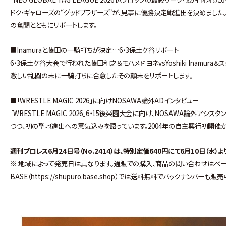
ドク・ギャローズの“グッドブラザーズ”が、見事に優勝決定戦進出を決めまし
の奮闘とともにリポートします。
■Inamuraと藤田の一騎打ちが決定…6・3保土ケ谷リポート
6・3保土ケ谷大会で行われた藤田和之＆モハメド ヨネvsYoshiki Inamu
激しい乱闘の末に一騎打ちに合意したその顛末をリポートします。
■「WRESTLE MAGIC 2026」に向けNOSAWA論外ADインタビュー
「WRESTLE MAGIC 2026」6・15後楽園大会に向け、NOSAWA論外
つつ、初の聖地進出への意気込みを語っています。2004年の自主興行初開催
週刊プロレス6月24日号（No.2414）は、特別定価640円にて6月10日（水
※ 地域によって発売日は異なります。通販での購入、商品の問い合わせはベースボー
BASE（https://shupuro.base.shop）では送料無料でバックナンバーも販売