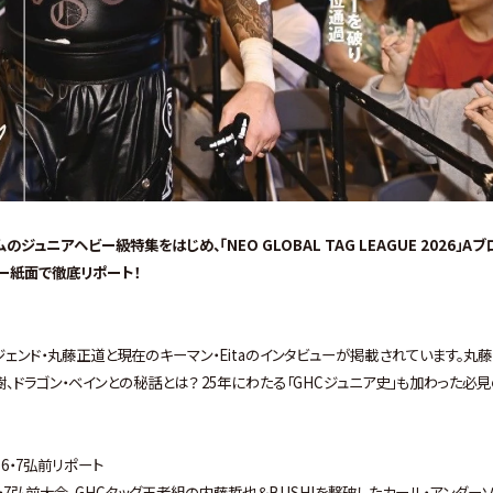
のジュニアヘビー級特集をはじめ、「NEO GLOBAL TAG LEAGUE 2026」Aブ
ー紙面で徹底リポート！
ェンド・丸藤正道と現在のキーマン・Eitaのインタビューが掲載されています。丸
樹、ドラゴン・ベインとの秘話とは？ 25年にわたる「GHCジュニア史」も加わった必
6・7弘前リポート
われた6・7弘前大会。GHCタッグ王者組の内藤哲也＆BUSHIを撃破したカール・アンダー