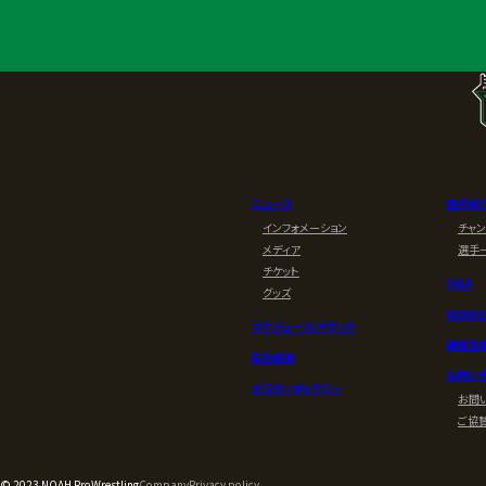
ニュース
選手紹
インフォメーション
チャ
メディア
選手
チケット
Q&A
グッズ
NOAH
スケジュール/チケット
練習生
試合結果
お問い
ポスターギャラリー
お問
ご協
© 2023 NOAH ProWrestling
Company
Privacy policy