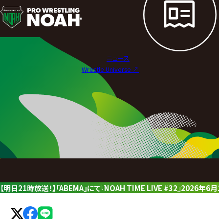
ニ
ュ
ー
ニュース
ス
Wrestle Universe ↗︎
|
プ
ロ
レ
ス
リ
【明日21時放送！】「ABEMA」にて『NOAH TIME LIVE #32』2026年
ン