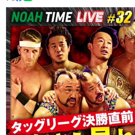
グ・
ノ
ア
公
式
サ
イ
ト