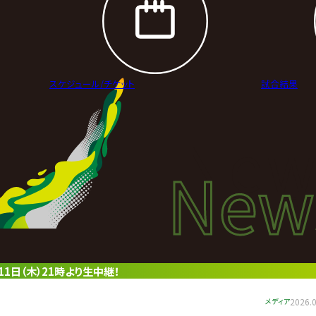
スケジュール/
チケット
試合結果
New
New
ニュ
6月11日（木）21時より生中継！
メディア
2026.0