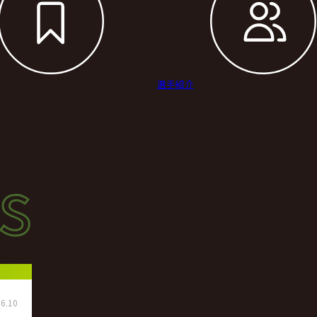
選手紹介
s
s
ース
6.10