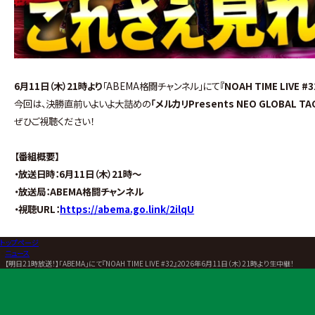
6月11日（木）21時より
「ABEMA格闘チャンネル」にて
『NOAH TIME LIVE #3
今回は、決勝直前いよいよ大詰めの
「メルカリPresents NEO GLOBAL TAG
ぜひご視聴ください！
【番組概要】
・放送日時：6月11日（木）21時～
・放送局：ABEMA格闘チャンネル
・視聴URL：
https://abema.go.link/2ilqU
トップページ
>
ニュース
>
【明日21時放送！】「ABEMA」にて『NOAH TIME LIVE #32』2026年6月11日（木）21時より生中継！