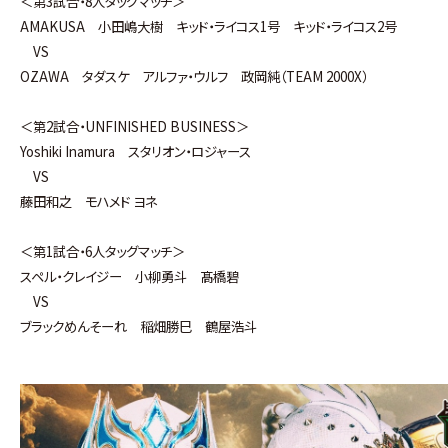
＜第3試合・8人タッグマッチ＞
AMAKUSA 小田嶋大樹 キッド・ライコス1号 キッド・ライコス2号
VS
OZAWA タダスケ アルファ・ウルフ 政岡純（TEAM 2000X）
＜第2試合・UNFINISHED BUSINESS＞
Yoshiki Inamura スタリオン・ロジャース
VS
藤田和之 モハメド ヨネ
＜第1試合・6人タッグマッチ＞
スペル・クレイジー 小柳勇斗 髙橋碧
VS
ブラックめんそーれ 稲畑勝巳 鶴屋浩斗