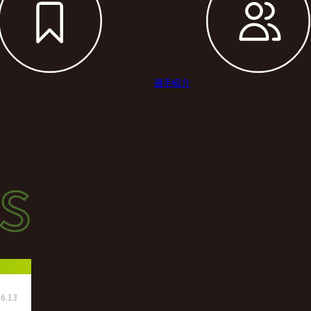
選手紹介
s
s
ース
6.13