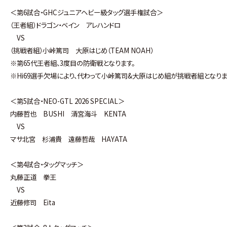
＜第6試合・GHCジュニアヘビー級タッグ選手権試合＞
（王者組）ドラゴン・ベイン アレハンドロ
VS
（挑戦者組）小峠篤司 大原はじめ（TEAM NOAH）
※第65代王者組、3度目の防衛戦となります。
※Hi69選手欠場により、代わって小峠篤司&大原はじめ組が挑戦者組となりま
＜第5試合・NEO-GTL 2026 SPECIAL＞
内藤哲也 BUSHI 清宮海斗 KENTA
VS
マサ北宮 杉浦貴 遠藤哲哉 HAYATA
＜第4試合・タッグマッチ＞
丸藤正道 拳王
VS
近藤修司 Eita