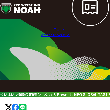
ニ
ュ
ー
ニュース
ス
Wrestle Universe ↗︎
|
プ
ロ
レ
ス
リ
＜いよいよ優勝決定戦！＞ 【メルカリPresents NEO GLOBAL TAG
ン