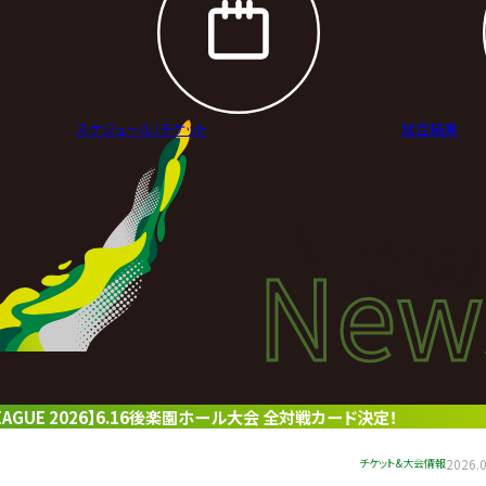
スケジュール/
チケット
試合結果
New
New
ニュ
 LEAGUE 2026】6.16後楽園ホール大会 全対戦カード決定！
チケット&大会情報
2026.0