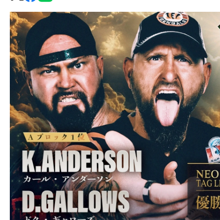
グ・
ノ
ア
公
式
サ
イ
ト