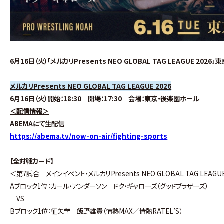
6月16日（火）「メルカリPresents NEO GLOBAL TAG LEAGUE
メルカリPresents NEO GLOBAL TAG LEAGUE 2026
6月16日（火）開始：18:30 開場：17:30 会場：東京・後楽園ホール
＜配信情報＞
ABEMAにて生配信
https://abema.tv/now-on-air/fighting-sports
【全対戦カード】
＜第7試合 メインイベント・メルカリPresents NEO GLOBAL TAG LEAG
Aブロック1位：カール・アンダーソン ドク・ギャローズ（グッドブラザーズ）
VS
Bブロック1位：征矢学 飯野雄貴（情熱MAX／情熱RATEL’S）