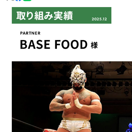
グ・
ノ
ア
公
式
サ
イ
ト