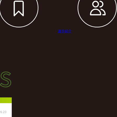
選手紹介
s
s
ース
6.23