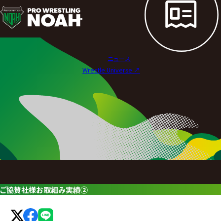
ニ
ュ
ー
ニュース
ス
Wrestle Universe ↗︎
|
プ
ロ
レ
ス
リ
ご協賛社様お取組み実績②
ン