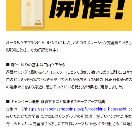
オーラルケアブランド「HaRENO（ハレノ）」とのコラボレーション完全撮りお
9月30日(水)まで大好評実施中！
■ 身体づくりの基本は口内ケアから
過酷なリングで闘い抜くプロレスラーにとって、激しい食いしばりに耐え、日々の
自のピラミッド形状で「なぞるだけで汚れが落ちる」と話題の「HaRENO奇跡
の選手たちをより身近に感じていただける特別な特典をご用意しました。
■ キャンペーン概要：継続するほど集まるステップアップ特典
対象ページ(
https://ssr.abemashopping.jp/lp?u=kisekino_haburashi_
みいただいた方全員に、プロレスリング・ノアの所属選手がデザインされた「限定コ
今回のトレカは、完全撮りおろしにて制作。ノーマル16種、キラ4種、さらには