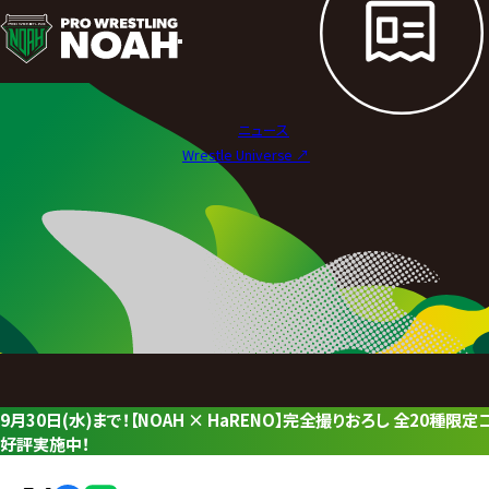
ニ
ュ
ー
ニュース
ス
Wrestle Universe ↗︎
|
プ
ロ
レ
ス
リ
9月30日(水)まで！【NOAH × HaRENO】完全撮りおろし 全20
ン
好評実施中！