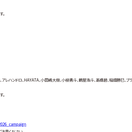
す。
ンベイン、アレハンドロ、HAYATA、小田嶋大樹、小柳勇斗、鶴屋浩斗、髙橋碧、稲畑勝巳、ブ
す。
h2026_campaign
注意ください。