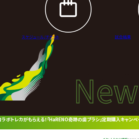
スケジュール/
チケット
試合結果
New
New
ニュ
種限定コラボトレカがもらえる！「HaRENO奇跡の歯ブラシ」定期購入キャン