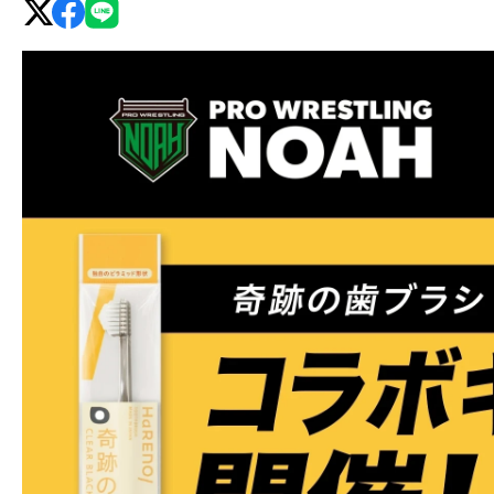
グ・
ノ
ア
公
式
サ
イ
ト