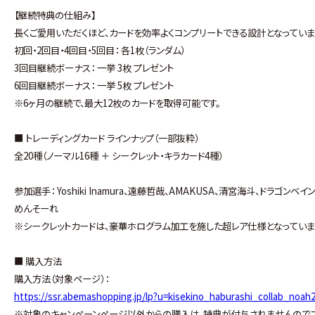
【継続特典の仕組み】
長くご愛用いただくほど、カードを効率よくコンプリートできる設計となっていま
初回・2回目・4回目・5回目： 各1枚（ランダム）
3回目継続ボーナス： 一挙 3枚 プレゼント
6回目継続ボーナス： 一挙 5枚 プレゼント
※6ヶ月の継続で、最大12枚のカードを取得可能です。
■ トレーディングカード ラインナップ（一部抜粋）
全20種（ノーマル16種 ＋ シークレット・キラカード4種）
参加選手： Yoshiki Inamura、遠藤哲哉、AMAKUSA、清宮海斗、ドラゴ
めんそーれ
※シークレットカードは、豪華ホログラム加工を施した超レア仕様となっていま
■ 購入方法
購入方法（対象ページ）：
https://ssr.abemashopping.jp/lp?u=kisekino_haburashi_collab_noa
※対象のキャンペーンページ以外からの購入は、特典が付与されませんのでご