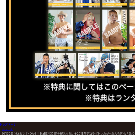
トップページ
>
ニュース
>
9月30日(水)まで！【NOAH × HaRENO】完全撮りおろし 全20種限定コラボトレカがもらえる！「Ha