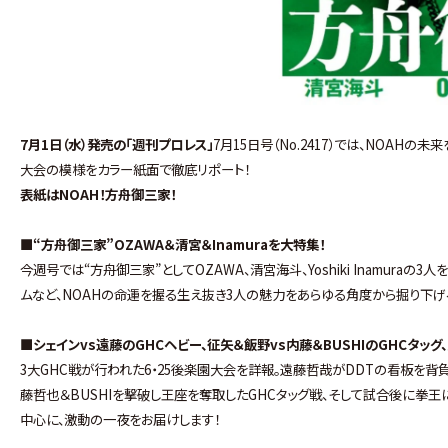
7月1日（水）発売の「週刊プロレス」
7月15日号（No.2417）では、NOAH
大会の模様をカラー紙面で徹底リポート！
表紙はNOAH！方舟御三家！
■“方舟御三家”OZAWA＆清宮＆Inamuraを大特集！
今週号では“方舟御三家”としてOZAWA、清宮海斗、Yoshiki Inamur
ムなど、NOAHの命運を握る生え抜き3人の魅力をあらゆる角度から掘り下げ
■シェインvs遠藤のGHCヘビー、征矢＆飯野vs内藤＆BUSHIのGHCタッグ
3大GHC戦が行われた6・25後楽園大会を詳報。遠藤哲哉がDDTの看板を背
藤哲也＆BUSHIを撃破し王座を奪取したGHCタッグ戦、そして試合後に拳
中心に、激動の一夜をお届けします！