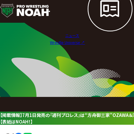
ニ
ュ
ー
ニュース
ス
Wrestle Universe ↗︎
|
プ
ロ
レ
ス
リ
【掲載情報】7月1日発売の『週刊プロレス』は“方舟御三家”OZAWA＆
ン
【表紙はNOAH！】