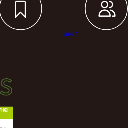
選手紹介
s
s
ース
詳報！