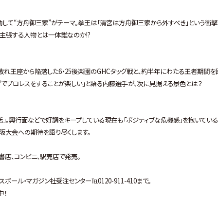
動して“方舟御三家”がテーマ。拳王は「清宮は方舟御三家から外すべき」という衝
主張する人物とは一体誰なのか!?
敗れ王座から陥落した6・25後楽園のGHCタッグ戦と、約半年にわたる王者期間を
ングでプロレスをすることが楽しい」と語る内藤選手が、次に見据える景色とは？
括」。興行面などで好調をキープしている現在も「ポジティブな危機感」を抱いている
大阪大会への期待を語り尽くします。
国の書店、コンビニ、駅売店で発売。
ル・マガジン社受注センター℡0120-911-410まで。
中！