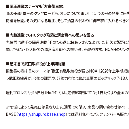
■拳王連載のテーマも「方舟御三家」
隔週連載「拳王のクソヤローども、オレについて来い!!」は、今週号の特集に連
持論を展開。その気になる理由、そして清宮の代わりに御三家に入れるべきと
■内藤連載でGHCタッグ陥落と清宮戦への思いを語る
内藤哲也選手の隔週連載「手のひら返しdeあっせんなよ」では、征矢＆飯野に
顧。さらに7・18大阪での清宮海斗戦への熱い思いも語ります。「NOAHのリ
■巻末言で武田取締役が上半期総括
編集長の巻末言のテーマは「武田有弘取締役が語るNOAH2026年上半期総
う武田取締役が、今後の課題や、超強力布陣で臨む真夏のビッグマッチ7・18
週刊プロレス7月15日号（No.2417）は、定価630円にて7月1日（水）より全
※地域によって発売日は異なります。通販での購入、商品の問い合わせはベースボー
BASE（
https://shupuro.base.shop
）では送料無料でバックナンバーも販売