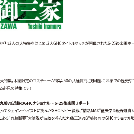
の未来を担う3人の大特集をはじめ、3大GHCタイトルマッチが開催された6・25後楽園ホ
aの3人を大特集。本誌限定のコスチューム特写、50の共通質問、技図鑑、これまでの歴史や
る必見の特集です！
、丸藤vs近藤のGHCナショナル…6・25後楽園リポート
負ってシェイン・ヘイストに挑んだGHCヘビー級戦、“情熱MAX”征矢学＆飯野雄貴
王による“丸藤断罪”大演説が波紋を呼んだ丸藤正道vs近藤修司のGHCナショナル