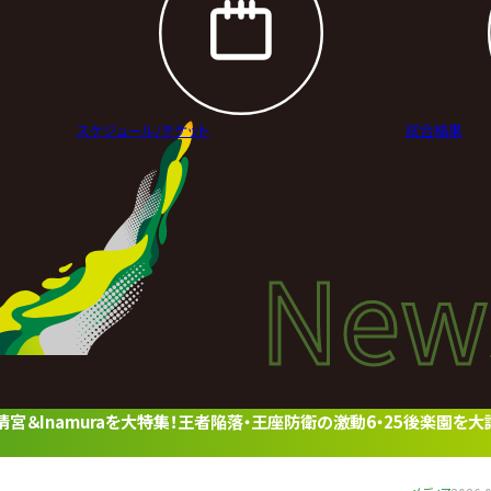
スケジュール/
チケット
試合結果
New
New
ニュ
清宮＆Inamuraを大特集！王者陥落・王座防衛の激動6・25後楽園を大