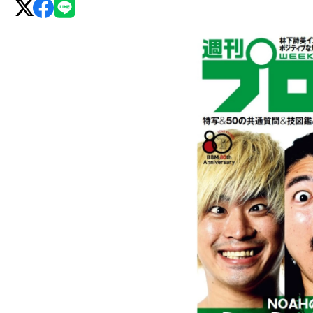
グ・
ノ
ア
公
式
サ
イ
ト