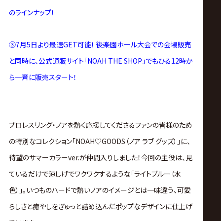
サ
のラインナップ！
イ
③7月5日より最速GET可能！ 後楽園ホール大会での会場販売
ト
と同時に、公式通販サイト「NOAH THE SHOP」でもひる12時か
ら一斉に販売スタート！
プロレスリング・ノアを熱く応援してくださるファンの皆様のため
の特別なコレクション「NOAH♡GOODS（ノア ラブ グッズ）」に、
待望のサマーカラーver.が仲間入りしました！今回の主役は、見
ているだけで涼しげでワクワクするような「ライトブルー（水
色）」。いつものハードで熱いノアのイメージとは一味違う、可愛
らしさと癒やしをぎゅっと詰め込んだポップなデザインに仕上げ