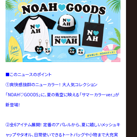
ス
リ
ン
グ・
ノ
■このニュースのポイント
①爽快感抜群のニューカラー！ 大人気コレクション
ア
「NOAH♡GOODS」に、夏の青空に映える「サマーカラーver.」が
公
新登場！
式
②全6アイテム展開！ 定番のアパレルから、夏に嬉しいメッシュキ
ャップやタオル、日常使いできるトートバッグや小物まで大充実