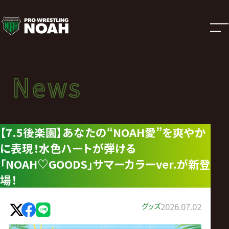
ニ
ュ
ー
News
News
ス
ニュース
|
【7.5後楽園】あなたの“NOAH愛”を爽やか
に表現！水色ハートが弾ける
プ
「NOAH♡GOODS」サマーカラーver.が新登
ロ
場！
レ
グッズ
2026.07.02