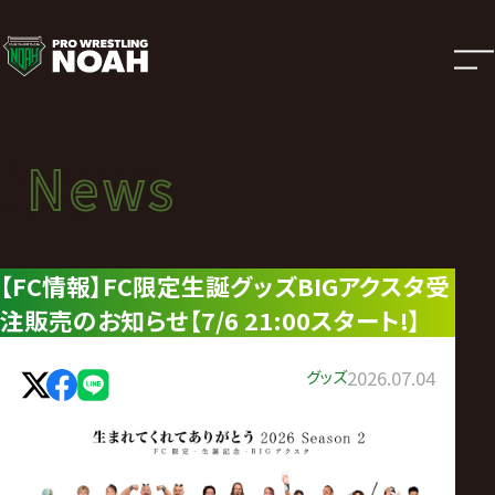
ニ
ュ
ー
News
News
ス
ニュース
|
【FC情報】FC限定生誕グッズBIGアクスタ受
注販売のお知らせ【7/6 21:00スタート!】
プ
ロ
グッズ
2026.07.04
レ