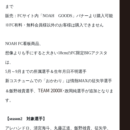
サ
まで
イ
販売：
FC
サイト内「
NOAH
GOODS
」バナーより購入可能
※
FC
有料・無料会員様以外のお客様は購入できません
ト
NOAH
FC
看板商品、
想像よりも手にすると大きい
18cm
の
FC
限定
BIG
アクスタ
は、
5
月～
9
月までの所属選手＆生年月日不明選手
新コスチュームでの「おかわり」は情熱
MAXの
征矢学選手
TEAM 2000X･
＆飯野雄貴選手、
政岡純選手が追加となりま
す。
【
season2
対象選手】
アレハンドロ、清宮海斗、丸藤正道、飯野雄貴、征矢学、