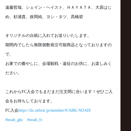
遠藤哲哉、シェイン・ヘイスト、ＨＡＹＡＴＡ、大原はじ
め、杉浦貴、政岡純、ヨシ・タツ、髙橋碧
オリジナルの台紙に入れてお送りいたします。
期間内でしたら無限個数発注可能商品となっておりますの
で、
お家での癒やしに、会場観戦・遠征のお供に、お楽しみく
ださい。
これから
FC
入会でもまだまだ注文間に合います！ぜひご入
会をお待ちしております。
FC
入会
https://dx.zebral.jp/member/#/ARK-NOAH/
#noah_ghc
#noah_fc