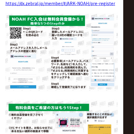
https://dx.zebral.jp/member/#/ARK-NOAH/pre-register