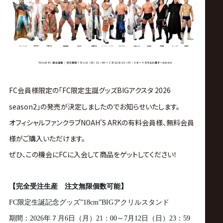
ス
リ
ン
グ・
FC会員様限定の「FC限定生誕グッズBIGアクスタ 2026
season2」の発売が決定しましたのでお知らせいたします。
ノ
オフィシャルファンクラブNOAH'S ARKの有料会員様、無料会員
ア
様がご購入いただけます。
ぜひ、この機会にFCに入会して商品をゲットしてください！
公
【完全受注生産 注文無限個数可能】
式
FC
限定生誕記念グッズ
”18cm”BIG
アクリルスタンド
期間：
2026
年７月
6
日（月）
21
：
00
～
7
月
12
日（日）
23
：
59