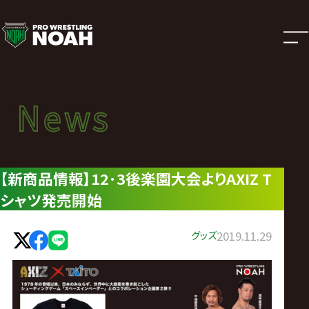
ニ
ュ
ー
News
News
ス
ニュース
|
【新商品情報】12･3後楽園大会よりAXIZ T
シャツ発売開始
プ
ロ
グッズ
2019.11.29
レ