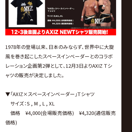
ス
リ
ン
1978年の登場以来、日本のみならず、世界中に大旋
グ・
風を巻き起こしたスペースインベーダーとのコラボ
レーション企画第2弾として、12月3日よりAXIZ Ｔシ
ノ
ャツの販売が決定しました。
ア
▼｢AXIZ×スペースインベーダー｣Ｔシャツ
公
サイズ：S , M , L , XL
価格 ¥4,000(会場販売価格) ¥4,320(通信販売
式
価格)