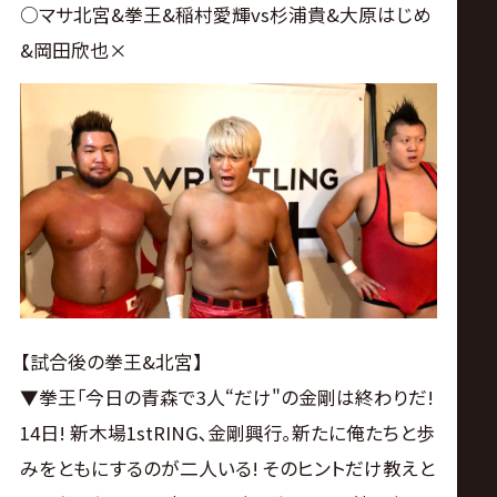
○マサ北宮&拳王&稲村愛輝vs杉浦貴&大原はじめ
&岡田欣也×
【試合後の拳王&北宮】
▼拳王｢今日の青森で3人“だけ"の金剛は終わりだ!
14日! 新木場1stRING､金剛興行｡新たに俺たちと歩
みをともにするのが二人いる! そのヒントだけ教えと