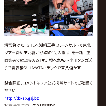
ス
リ
ン
グ・
清宮負けた! GHCへ潮崎王手、ムーンサルトで東北
ツアー締め▼北宮が杉浦の“乱入指令"を一蹴 「正
ノ
面突破で壁ぶち破る」▼Jr戦へ急転…小川タンカ送
ア
りで青森騒然 HAYATAヘデックで首負傷か▼
公
試合詳細、コメントはノア公式携帯サイトでご確認く
ださい。
式
http://dx-sp.gsj.bz
写真提供 プロレス/格闘技DX