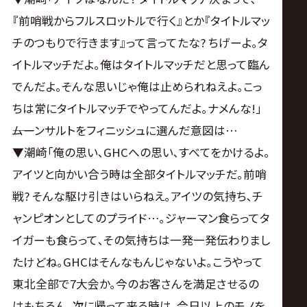
『前哨戦からフルスロットルで行く』とか『タイトルマッ
チのつもりで行きます』って言ってたな? ちげーよ｡タ
イトルマッチだよ｡俺はタイトルマッチだと思って臨ん
でんだよ｡そんな思いじゃ俺は止められねえよ｡こっ
ちは常にタイトルマッチでやってんだよ｡ナメんな!｣
――ムーンサルトをフィニッシュに選んだ意図は…
▼潮崎｢俺の思い､GHCへの思い､すべてをかけるよ｡
アイツと向かい合う時は全部タイトルマッチだ｡前哨
戦? そんな駆け引きはいらねえ｡アイツの気持ち､チ
ャンピオンとしてのプライド…｡ジャーマン食らってタ
イガーも食らって､その気持ちは一発一発伝わりまし
たけどね｡GHCはそんなもんじゃないよ｡こうやって
東北全部で7大会か｡今のお客さんを満足させるの
はもちろん､次に帰って来る時は､今日以上のモノを