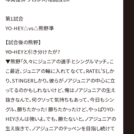
サ
イ
第1試合
YO-HEY△vs△熊野準
ト
【試合後の熊野】
――YO-HEYと引き分けたが?
▼熊野｢久々にジュニアの選手とシングルマッチ｡こ
こ最近､ジュニアの輪に入れてなくて｡RATEL'Sしか
り､STINGERしかり｡彼らがノアジュニアの中心に立
ってるのかもしれないけど､俺はノアジュニアの生え
抜きなんで｡何クソって気持ちもあって､今日もシン
グル､勝ちたかった! 勝ちたかったけど､やっぱりYO-
HEYさんは強いよ｡でも､勝たないと｡ノアジュニアの
生え抜きで､ノアジュニアのテッペンを目指し続けて