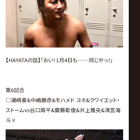
【HAYATAの話】｢おい! 1月4日も……同じやっ!｣
第6試合
○潮崎豪&中嶋勝彦&モハメド ヨネ&クワイエット・
ストームvs谷口周平&齋藤彰俊&井上雅央&清宮海
斗×