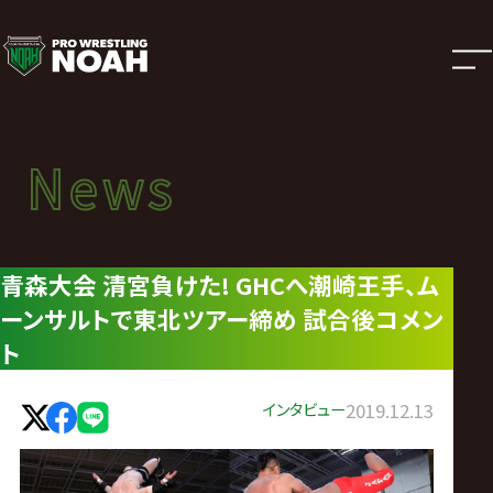
ニ
ュ
ー
News
News
ス
ニュース
|
青森大会 清宮負けた! GHCへ潮崎王手、ム
ーンサルトで東北ツアー締め 試合後コメン
プ
ト
ロ
インタビュー
2019.12.13
レ