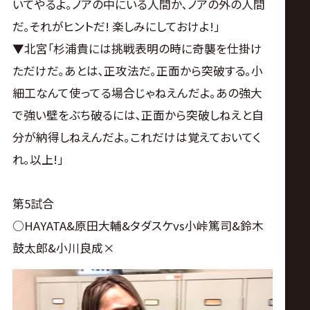
いてやるよ｡ノアの中にいる人間か､ノアの外の人間
だ｡それがヒントだ! 楽しみにしておけよ!｣
▼北宮｢杉浦貴には挑戦表明の時に奇襲を仕掛け
ただけだ｡あとは､正攻法だ｡正面から突破する｡小
細工なんて使ってる場合じゃねえんだよ｡あの強大
で強い壁をぶち破るには､正面から突破しねえと自
分が納得しねえんだよ｡これだけは覚えておいてく
れ｡以上!｣
第5試合
○HAYATA&原田大輔&タダスケvs小峠篤司&鈴木
鼓太郎&小川良成×