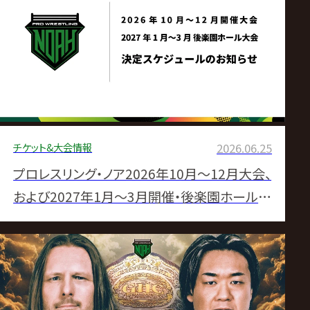
ス
リ
ン
グ・
チケット&大会情報
2026.06.25
ノ
プロレスリング・ノア2026年10月〜12月大会、
ア
および2027年1月〜3月開催・後楽園ホール大
会 決定スケジュールのお知らせ
公
式