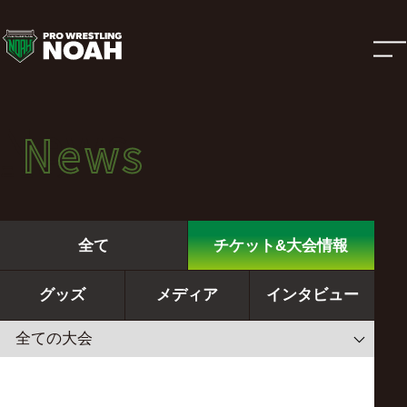
ニ
ュ
ー
News
News
ス
ニュース
|
全て
チケット&大会情報
プ
グッズ
メディア
インタビュー
ロ
レ