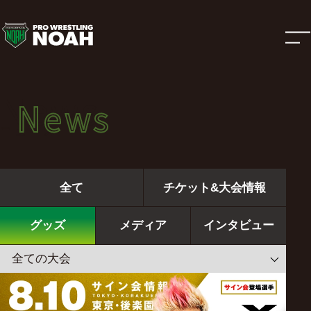
ニ
ュ
ー
News
News
ス
ニュース
|
全て
チケット&大会情報
プ
グッズ
メディア
インタビュー
ロ
レ