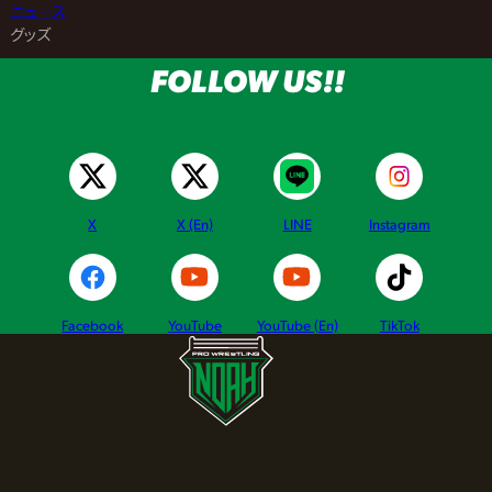
>
ニュース
>
グッズ
FOLLOW US!!
X
X (En)
LINE
Instagram
Facebook
YouTube
YouTube (En)
TikTok