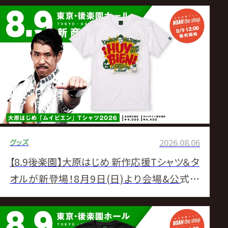
発売決定！
グッズ
2026.08.06
【8.9後楽園】大原はじめ 新作応援Tシャツ＆タ
オルが新登場！8月9日(日)より会場&公式通
販サイトにて販売スタート！