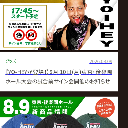
ス
リ
ン
グ・
グッズ
2026.08.09
ノ
【YO-HEYが登場！】8月 10日(月)東京・後楽園
ア
ホール大会の試合前サイン会開催のお知らせ
公
式