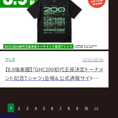
グッズ
2026.08.06
【8.9後楽園】「GHC200初代王座決定トーナメ
ント記念Tシャツ」会場＆公式通販サイトにて
販売決定！
1
2
3
4
5
6
7
8
9
10
>>
トップページ