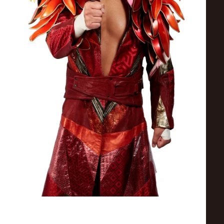
ス
リ
ン
グ・
ノ
ア
公
式