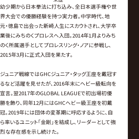
幼少期から日本拳法に打ち込み、全日本選手権や世
界大会での優勝経験を持つ実力者。中学時代、地
元・徳島で出会った新崎人生にスカウトされ、大学卒
業後にみちのくプロレスへ入団。2014年1月よりみち
のく所属選手としてプロレスリング・ノアに参戦し、
2015年3月に正式入団を果たす。
ジュニア戦線ではGHCジュニア・タッグ王座を戴冠す
るなど活躍を見せたが、2016年末にヘビー級転向を
宣言。翌2017年のGLOBAL LEAGUEで初出場初優
勝を飾り、同年12月にはGHCヘビー級王座を初戴
冠。2019年には団体の変革期に呼応するように、自
ら率いるユニット「金剛」を結成し、リーダーとして強
烈な存在感を示し続けた。