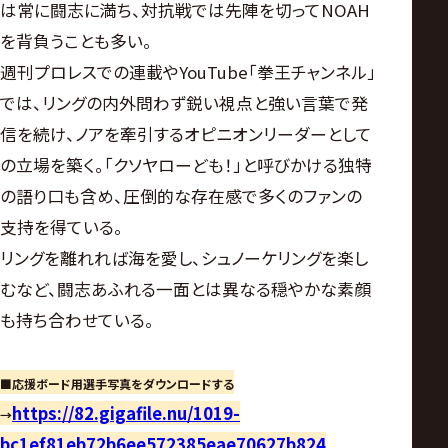
は常に闘志に満ち、対抗戦では先陣を切ってNOAH
を背負うことも多い。
週刊プロレスでの連載やYouTube「拳王チャンネル」
では、リングの内外問わず鋭い視点と強い言葉で発
信を続け、ノアを牽引するオピニオンリーダーとして
の立場を築く。「クソヤローども！」と呼びかける独特
の語り口も含め、圧倒的な存在感で多くのファンの
支持を得ている。
リングを離れれば海を愛し、シュノーケリングを楽し
むなど、闘志あふれる一面とは異なる穏やかな素顔
も持ち合わせている。
■応援ボード用選手写真をダウンロードする
https://82.gigafile.nu/1019-
→
bc1ef81eb72b6ee572385eae70627b824