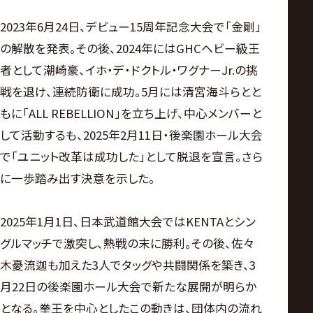
2023年6月24日、デビュー15周年記念大会で「金剛」
の解散を発表。その後、2024年にはGHCヘビー級王
者として潮崎豪、イホ・デ・ドクトル・ワグナーJr.の挑
戦を退け、連続防衛に成功。5月には清宮海斗らとと
もに「ALL REBELLION」を立ち上げ、中心メンバーと
して活動するも、2025年2月11日・後楽園ホール大会
で「ユニット改革は成功した」として脱退を宣言。さら
に一歩踏み出す決意を示した。
2025年1月1日、日本武道館大会ではKENTAとシン
グルマッチで激突し、熱戦の末に勝利。その後、佐々
木憂流迦も加えた3人でタッグや共闘関係を築き、3
月22日の後楽園ホール大会で新たな展開が明らか
となる。拳王を中心としたこの動きは、団体内の流れ