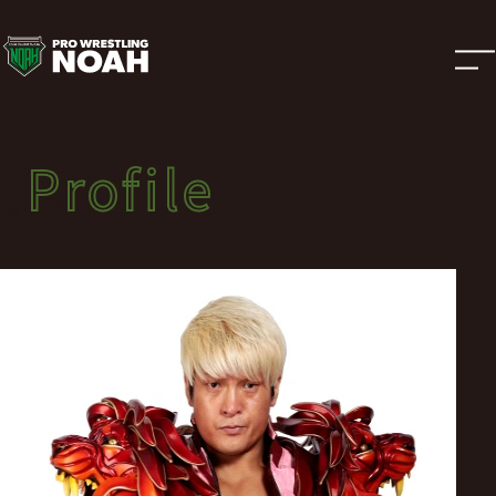
選
手
紹
Profile
Profile
介
選手紹介
|
プ
ロ
レ