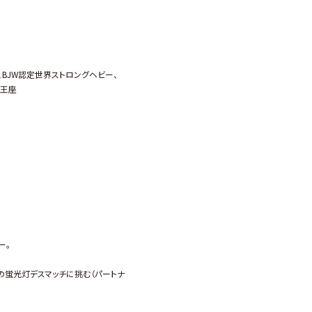
、BJW認定世界ストロングヘビー、
ア王座
ー。
の蛍光灯デスマッチに挑む（パートナ