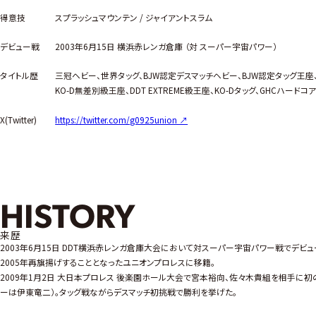
得意技
スプラッシュマウンテン / ジャイアントスラム
デビュー戦
2003年6月15日 横浜赤レンガ倉庫 （対 スーパー宇宙パワー）
タイトル歴
三冠ヘビー、世界タッグ、BJW認定デスマッチヘビー、BJW認定タッグ王座
KO-D無差別級王座、DDT EXTREME級王座、KO-Dタッグ、GHCハードコ
X(Twitter)
https://twitter.com/g0925union ↗︎
HISTORY
来歴
2003年6月15日 DDT横浜赤レンガ倉庫大会において対スーパー宇宙パワー戦でデビュ
2005年再旗揚げすることとなったユニオンプロレスに移籍。
2009年1月2日 大日本プロレス 後楽園ホール大会で宮本裕向、佐々木貴組を相手に初
ーは伊東竜二）。タッグ戦ながらデスマッチ初挑戦で勝利を挙げた。