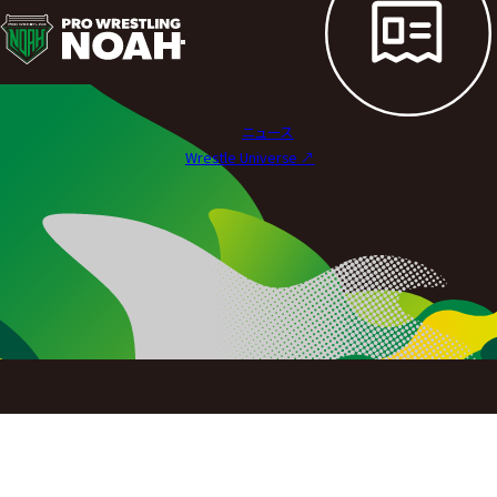
選
手
紹
ニュース
介
Wrestle Universe ↗︎
|
プ
ロ
レ
ス
リ
ン