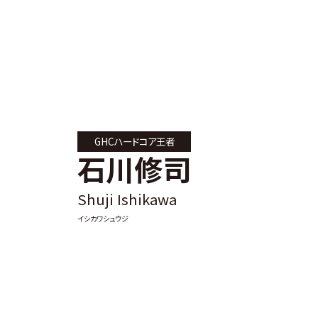
グ・
ノ
ア
公
式
サ
GHCハードコア王者
石川修司
イ
ト
Shuji Ishikawa
イシカワシュウジ