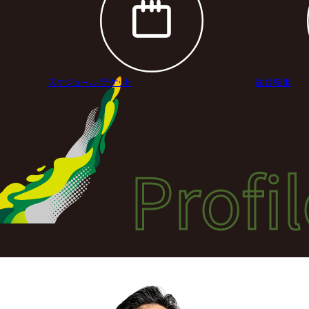
スケジュール/
チケット
試合結果
Profi
Profi
選