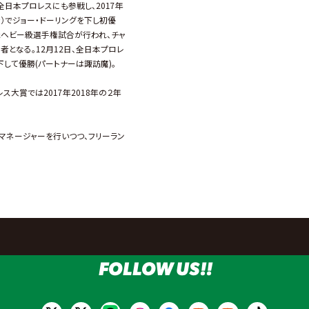
全日本プロレスにも参戦し、2017年
）でジョー・ドーリングを下し初優
三冠ヘビー級選手権試合が行われ、チャ
となる。12月12日、全日本プロレ
して優勝(パートナーは諏訪魔)。
大賞では2017年2018年の２年
ルマネージャーを行いつつ、フリーラン
FOLLOW US!!