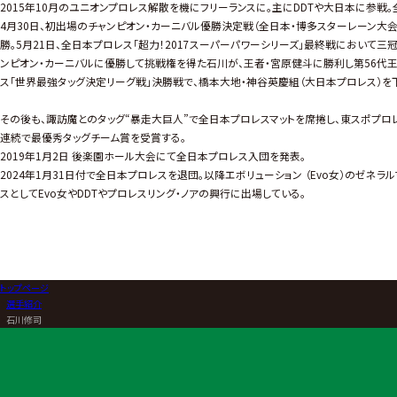
2015年10月のユニオンプロレス解散を機にフリーランスに。主にDDTや大日本に参戦。
4月30日、初出場のチャンピオン・カーニバル優勝決定戦（全日本・博多スターレーン大会
勝。5月21日、全日本プロレス「超力！2017スーパーパワーシリーズ」最終戦において
ンピオン・カーニバルに優勝して挑戦権を得た石川が、王者・宮原健斗に勝利し第56代王者
ス「世界最強タッグ決定リーグ戦」決勝戦で、橋本大地・神谷英慶組（大日本プロレス）を下
その後も、諏訪魔とのタッグ“暴走大巨人”で全日本プロレスマットを席捲し、東スポプロレス
連続で最優秀タッグチーム賞を受賞する。
2019年1月2日 後楽園ホール大会にて全日本プロレス入団を発表。
2024年1月31日付で全日本プロレスを退団。以降エボリューション （Evo女）のゼネラ
スとしてEvo女やDDTやプロレスリング・ノアの興行に出場している。
トップページ
>
選手紹介
>
石川修司