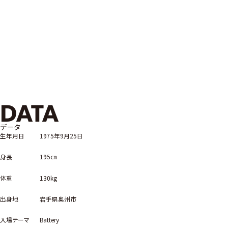
DATA
データ
生年月日
1975年9月25日
身長
195㎝
体重
130kg
出身地
岩手県奥州市
入場テーマ
Battery