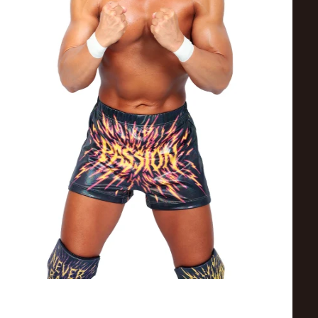
ス
リ
ン
グ・
ノ
ア
公
式