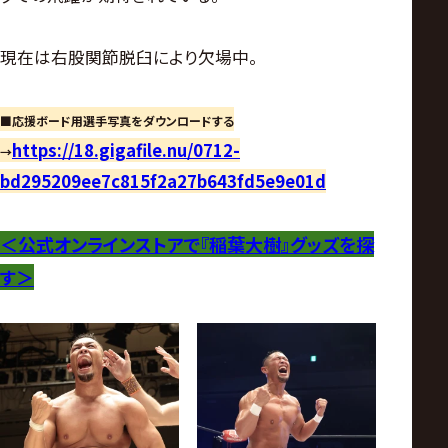
現在は右股関節脱臼により欠場中。
■応援ボード用選手写真をダウンロードする
https://18.gigafile.nu/0712-
→
bd295209ee7c815f2a27b643fd5e9e01d
＜公式オンラインストアで『稲葉大樹』グッズを
探
す
＞