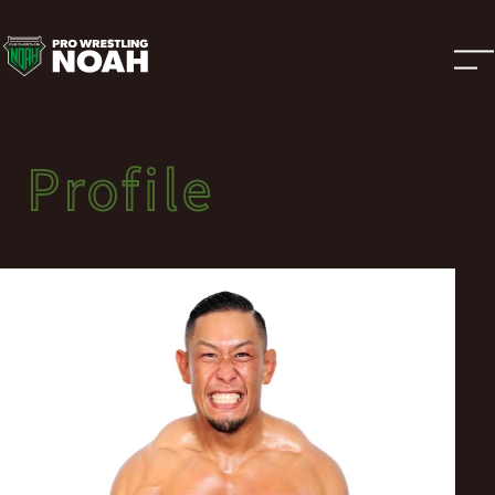
選
手
紹
Profile
Profile
介
選手紹介
|
プ
ロ
レ