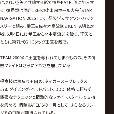
に現れ、征矢と共鳴する形で情熱RATEL’Sに加入す
る。復帰戦は同月18日の後楽園ホール大会「STAR
NAVIGATION 2025」にて、征矢学＆サクソン・ハック
スリーと組み、拳王＆佐々木憂流迦＆KENTA組と対
戦。6月4日には拳王&佐々木憂流迦を破り、征矢と
ともに第71代GHCタッグ王座を戴冠。
TEAM 2000Xに王座を奪われてしまうものの、その情
熱ファイトはさらにアツさを増している
得意技は極反り卍固め、タイガースープレックス
178、ダイビング・ヘッドバット、DDD。体格に頼らず、
緻密なテクニックと情熱的なファイトスタイルで支持
を集める。情熱RATEL'Sの一員として、さらなるリン
グでの飛躍が期待されている。