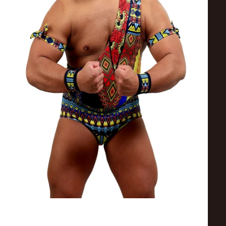
ス
リ
ン
グ・
ノ
ア
公
式