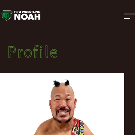
選
手
紹
Profile
Profile
介
選手紹介
|
プ
ロ
レ