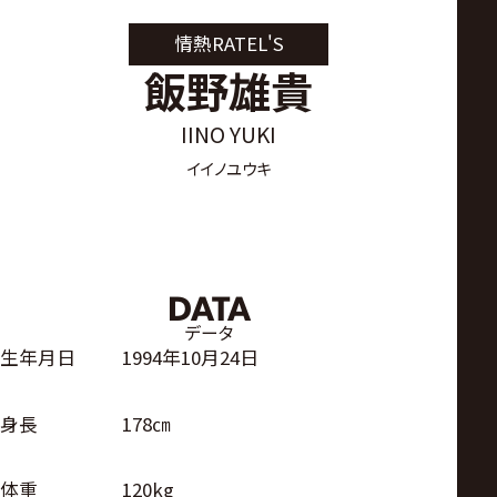
サ
情熱RATEL'S
イ
飯野雄貴
ト
IINO YUKI
イイノユウキ
DATA
データ
生年月日
1994年10月24日
身長
178㎝
体重
120kg