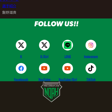
>
選手紹介
>
飯野雄貴
FOLLOW US!!
X
X (En)
LINE
Instagram
Facebook
YouTube
YouTube (En)
TikTok