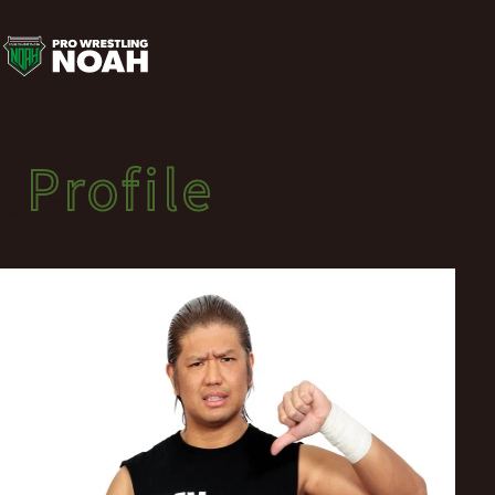
選
手
紹
Profile
Profile
介
選手紹介
|
プ
ロ
レ