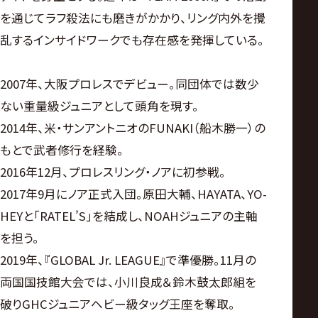
を通じてラフ殺法にも磨きがかかり、リング内外を攪
乱するインサイドワークでも存在感を発揮している。
2007年、大阪プロレスでデビュー。同団体では数少
ない重量級ジュニアとして頭角を現す。
2014年、米・サンアントニオのFUNAKI（船木勝一）の
もとで武者修行を経験。
2016年12月、プロレスリング・ノアに初参戦。
2017年9月にノア正式入団。原田大輔、HAYATA、YO-
HEYと「RATEL’S」を結成し、NOAHジュニアの主軸
を担う。
2019年、『GLOBAL Jr. LEAGUE』で準優勝。11月の
両国国技館大会では、小川良成＆鈴木鼓太郎組を
破りGHCジュニアヘビー級タッグ王座を奪取。