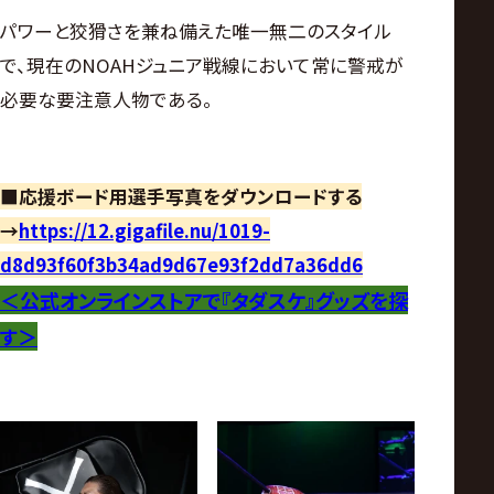
パワーと狡猾さを兼ね備えた唯一無二のスタイル
で、現在のNOAHジュニア戦線において常に警戒が
必要な要注意人物である。
■応援ボード用選手写真をダウンロードする
→
https://12.gigafile.nu/1019-
d8d93f60f3b34ad9d67e93f2dd7a36dd6
＜公式オンラインストアで『タダスケ』グッズを探
す
＞