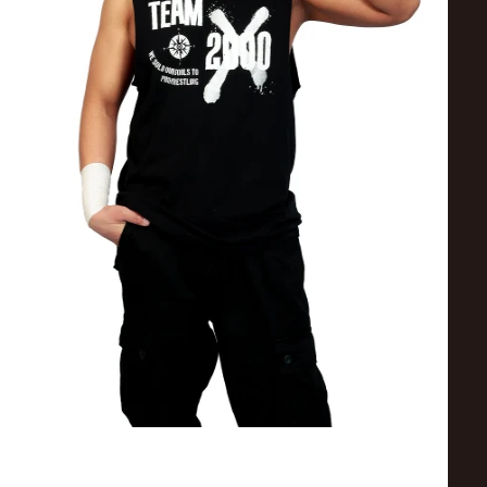
ス
リ
ン
グ・
ノ
ア
公
式