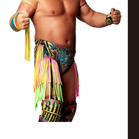
ス
リ
ン
グ・
ノ
ア
公
式