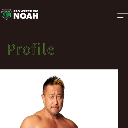
選
手
紹
Profile
Profile
介
選手紹介
|
プ
ロ
レ