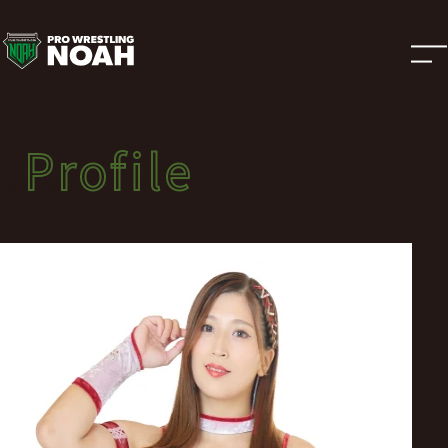
選
手
紹
Profile
Profile
介
選手紹介
|
プ
ロ
レ