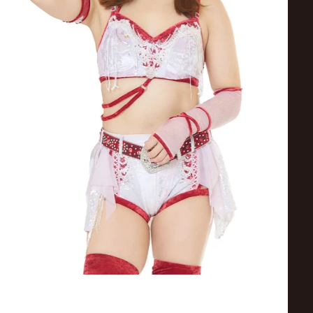
ス
リ
ン
グ・
ノ
ア
公
式