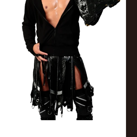
ス
リ
ン
グ・
ノ
ア
公
式