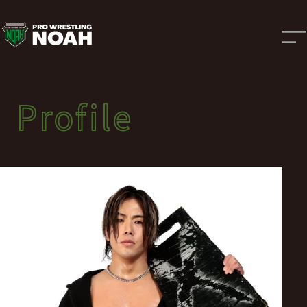
選
手
紹
Profile
Profile
介
選手紹介
|
プ
ロ
レ