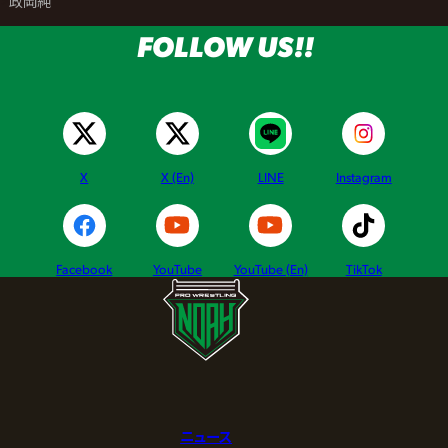
>
政岡純
FOLLOW US!!
X
X (En)
LINE
Instagram
Facebook
YouTube
YouTube (En)
TikTok
ニュース