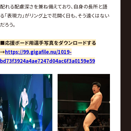
配れる配慮深さを兼ね備えており、自身の長所と語
る「表現力」がリング上で花開く日も、そう遠くはない
だろう。
■応援ボード用選手写真をダウンロードする
→
https://99.gigafile.nu/1019-
bd73f3924a4ae7247d04ac6f3a0159e59