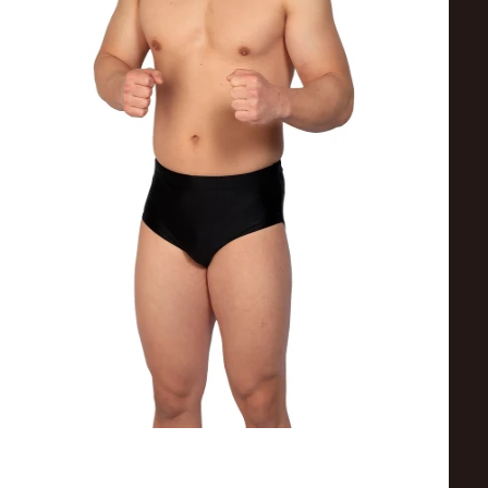
ス
リ
ン
グ・
ノ
ア
公
式