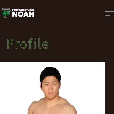
選
手
紹
Profile
Profile
介
選手紹介
|
プ
ロ
レ