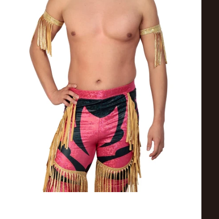
ス
リ
ン
グ・
ノ
ア
公
式