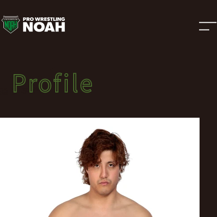
選
手
紹
Profile
Profile
介
選手紹介
|
プ
ロ
レ