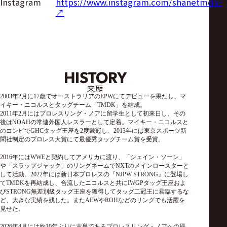
https://www.instagram.com/shanetmdk/
Instagram
↗︎
HISTORY
来歴
2003年2月に17歳でオーストラリアのEPWにてデビューを果たし、マ
イキー・ニコルスとタッグチーム「TMDK」を結成。
2011年2月にはプロレスリング・ノアに留学生として初来日し、その
後はNOAHの常連外国人レスラーとして定着。マイキー・ニコルスと
のコンビでGHCタッグ王座を2度戴冠し、2013年には東京スポーツ新
聞社制定のプロレス大賞にて最優秀タッグチーム賞を受賞。
2016年にはWWEと契約してアメリカに渡り、「シェイン・ソーン」
や「スラップジャック」のリングネームでNXTのメインロースターと
して活動。2022年には新日本プロレスの『NJPW STRONG』に登場し
てTMDKを再結成し、合流したニコルスと共にIWGPタッグ王座およ
びSTRONG無差別級タッグ王座を獲得してタッグ二冠王に君臨するな
ど、大きな実績を残した。またAEWやROHなどのリングでも活躍を
見せた。
2026年4月には約10年ぶりに古巣であるプロレスリング・ノアへの帰