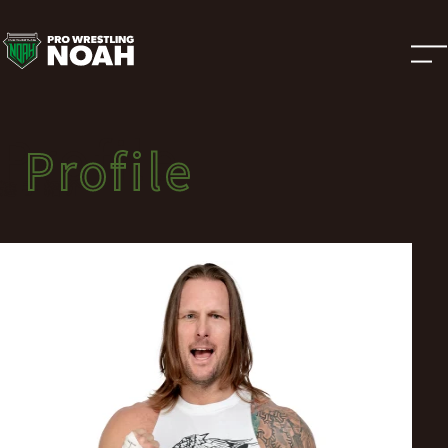
選
手
紹
Profile
Profile
介
選手紹介
|
プ
ロ
レ