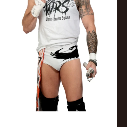
ス
リ
ン
グ・
ノ
ア
公
式