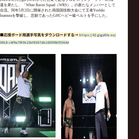
還を果たし、「White Raven Squad（WRS）」の新たなメンバーとして
合流。同年5月2日に開催された両国国技館大会にて王者Yoshiki
Inamuraを撃破し、悲願であったGHCヘビー級ベルトを手にした。
■応援ボード用選手写真をダウンロードする→
https://42.gigafile.nu/
0818-c6f9a79f3b23bf0367db165f09bf5564d