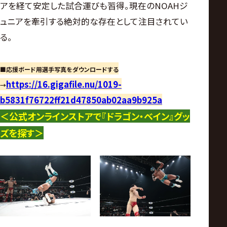
アを経て安定した試合運びも習得。現在のNOAHジ
ュニアを牽引する絶対的な存在として注目されてい
る。
■応援ボード用選手写真をダウンロードする
https://16.gigafile.nu/1019-
→
b5831f76722ff21d47850ab02aa9b925a
＜公式オンラインストアで『ドラゴン・ベイン』グッ
ズを
探す
＞