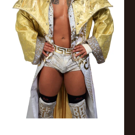
ス
リ
ン
グ・
ノ
ア
公
式