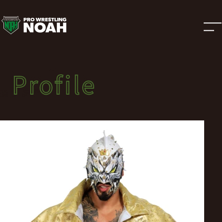
選
手
紹
Profile
Profile
介
選手紹介
|
プ
ロ
レ