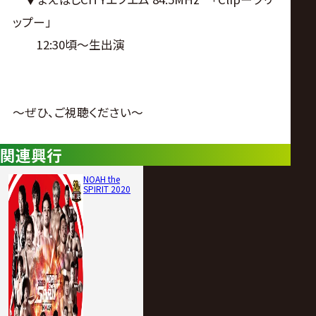
サ
ップー」
イ
12:30頃〜生出演
ト
〜ぜひ、ご視聴ください〜
関連興行
NOAH the
SPIRIT 2020