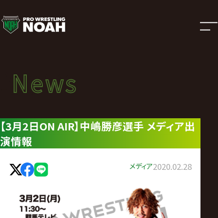
ニ
ュ
ー
News
News
ス
ニュース
|
【3月2日ON AIR】中嶋勝彦選手 メディア出
演情報
プ
ロ
メディア
2020.02.28
レ