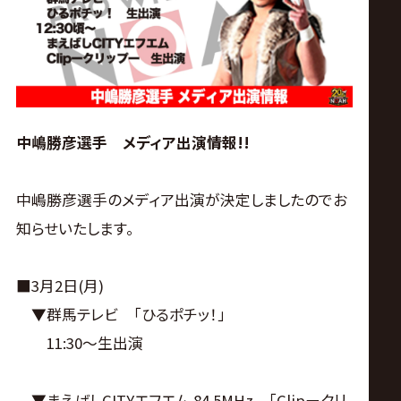
ス
リ
ン
中嶋勝彦選手 メディア出演情報!!
グ・
中嶋勝彦選手のメディア出演が決定しましたのでお
ノ
知らせいたします。
ア
■3月2日(月)
公
▼群馬テレビ 「ひるポチッ！」
11:30〜生出演
式
▼まえばしCITYエフエム 84.5MHz 「Clipークリ