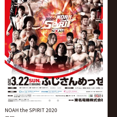
ス
リ
ン
グ・
ノ
ア
公
式
NOAH the SPIRIT 2020