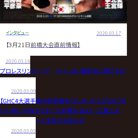
インタビュー
2020.03.17
【3月21日前橋大会直前情報】
2020.03.16
プロレスリング・ノア サイン会、撮影会に関するお
知らせ
2020.03.09
【GHC4大選手権の前哨戦をはじめ、GTL2020に向
けた戦いが始まる】3･21前橋大会＆3･22富士大
会 全対戦カード決定のお知らせ
2020.03.03