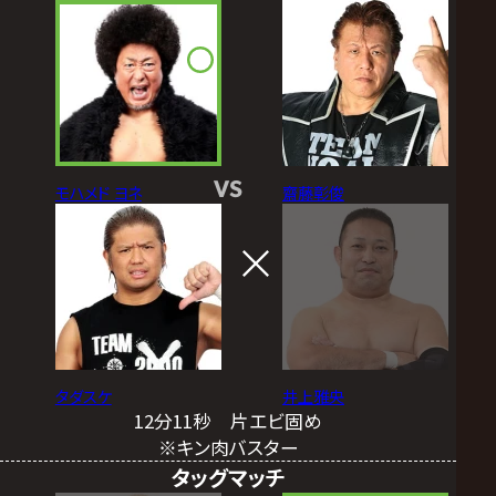
VS
モハメド ヨネ
齋藤彰俊
タダスケ
井上雅央
12分11秒 片エビ固め
※キン肉バスター
タッグマッチ