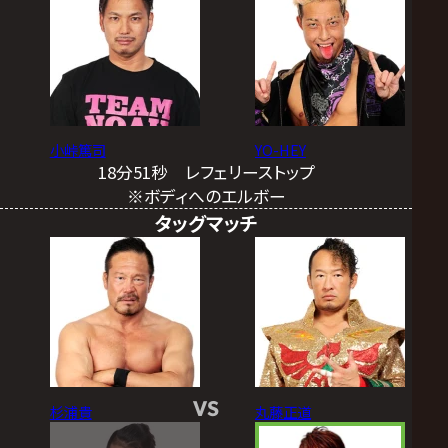
小峠篤司
YO-HEY
18分51秒 レフェリーストップ
※ボディへのエルボー
タッグマッチ
VS
杉浦貴
丸藤正道