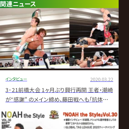
関連ニュース
インタビュー
2020.03.22
3･21前橋大会 1ヶ月ぶり興行再開 王者・潮崎
が“感謝" のメイン締め、藤田戦へも「抗体でき
てる」 試合後コメント