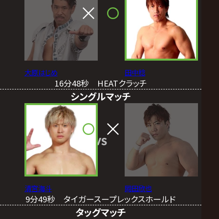
大原はじめ
田中稔
16分48秒 HEATクラッチ
シングルマッチ
VS
清宮海斗
岡田欣也
9分49秒 タイガースープレックスホールド
タッグマッチ