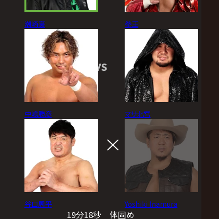
潮崎豪
拳王
VS
中嶋勝彦
マサ北宮
谷口周平
Yoshiki Inamura
19分18秒 体固め