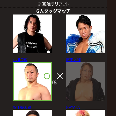
※豪腕ラリアット
6人タッグマッチ
小川良成
原田大輔
VS
鈴木鼓太郎
HAYATA