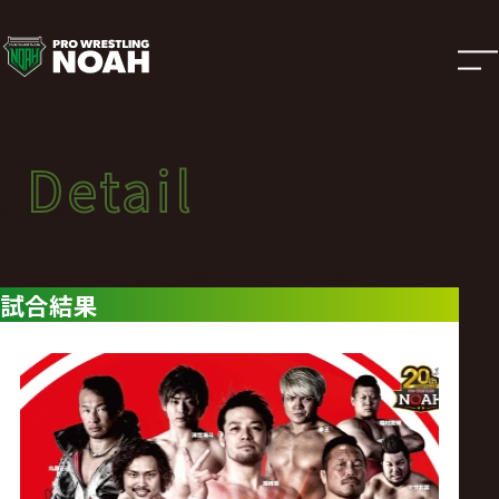
試
合
結
Detail
Detail
果
試合結果
NOAH THE SPIRIT 2020
|
2020年03月21日（土）NOAH the SPIRIT 2020
試合結果
プ
ロ
レ