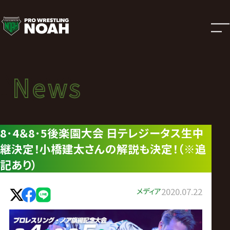
ニ
ュ
ー
News
News
ス
ニュース
|
8･4＆8･5後楽園大会 日テレジータス生中
継決定！小橋建太さんの解説も決定！（※追
プ
記あり）
ロ
メディア
2020.07.22
レ