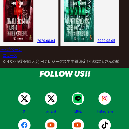
2020.08.04
2020.08.05
トップページ
>
ニュース
>
8･4＆8･5後楽園大会 日テレジータス生中継決定！小橋建太さんの解説も
FOLLOW US!!
X
X (En)
LINE
Instagram