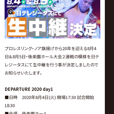
ス
リ
ン
グ・
プロレスリング・ノア旗揚げから20年を迎える8月4
日＆8月5日・後楽園ホール大会２連戦の模様を日テ
ノ
レジータスにて生中継を行う事が決定しましたので
ア
お知らせいたします。
公
DEPARTURE 2020 day1
■日時 2020年8月4日(火) 開場17:30 試合開始
式
18:30
■会場 後楽園ホール